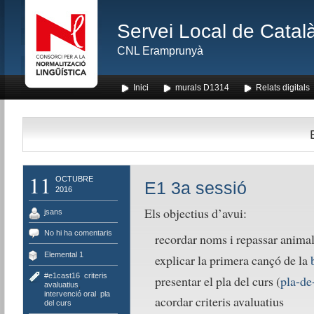
Servei Local de Català
CNL Eramprunyà
Inici
murals D1314
Relats digitals
11
OCTUBRE
E1 3a sessió
2016
Els objectius d’avui:
jsans
No hi ha comentaris
recordar noms i repassar anima
Elemental 1
explicar la primera cançó de la
#e1cast16
,
criteris
presentar el pla del curs (
pla-de
avaluatius
,
intervenció oral
,
pla
acordar criteris avaluatius
del curs