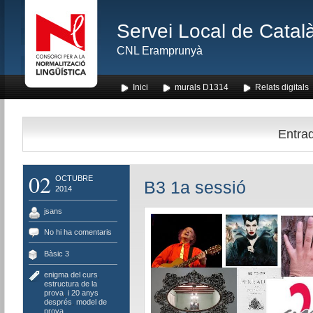
Servei Local de Català
CNL Eramprunyà
Inici
murals D1314
Relats digitals
Entrad
02
OCTUBRE
B3 1a sessió
2014
jsans
No hi ha comentaris
Bàsic 3
enigma del curs
,
estructura de la
prova
,
i 20 anys
després
,
model de
prova