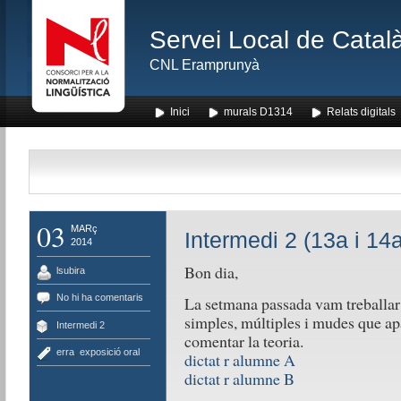
Servei Local de Català
CNL Eramprunyà
Inici
murals D1314
Relats digitals
03
MARç
Intermedi 2 (13a i 14
2014
Bon dia,
lsubira
No hi ha comentaris
La setmana passada vam treballar l
simples, múltiples i mudes que a
Intermedi 2
comentar la teoria.
erra
,
exposició oral
dictat r alumne A
dictat r alumne B