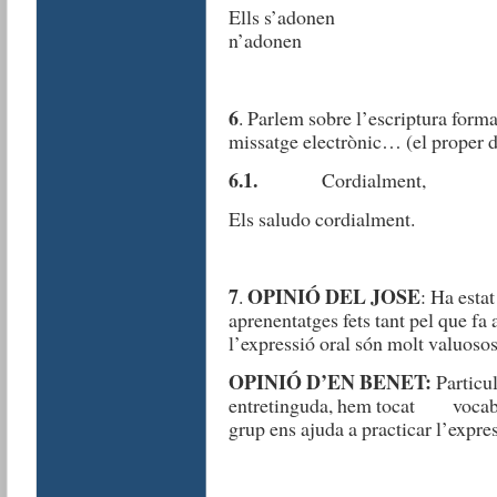
Ells s’adon
n’adonen
6
. Parlem sobre l’escriptura forma
missatge electrònic… (el proper d
6.1.
Cordialme
Els saludo cordialment. 
7
OPINIÓ DEL JOSE
.
: Ha esta
aprenentatges fets tant pel que fa a
l’expressió oral són molt valuosos
OPINIÓ D’EN BENET:
Particu
entretinguda, hem tocat vocabulari
grup ens ajuda a practicar l’expres