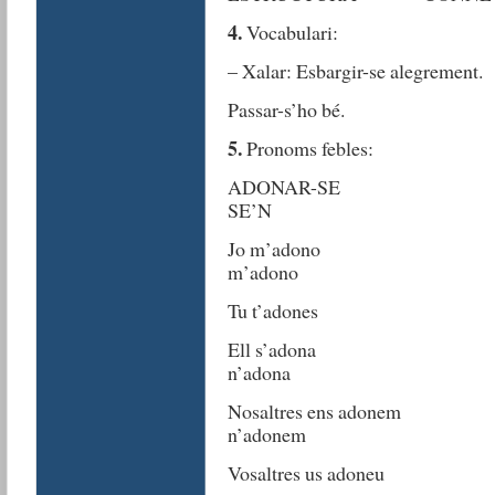
4.
Vocabulari:
– Xalar: Esbargir-se alegrement.
Passar-s’ho bé.
5.
Pronoms febles:
ADONAR-S
SE’N
Jo m’ado
m’adono
Tu t’adones 
Ell s’ado
n’adona
Nosaltres ens adon
n’adonem
Vosaltres us adoneu