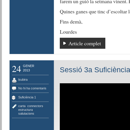
farem un guió la setmana vinent. P
Quines ganes que tinc d’escoltar
Fins demà,
Lourdes
Article complet
24
GENER
Sessió 3a Suficiència
2013
lsubira
No hi ha comentaris
Suficiència 1
carta
,
connectors
,
estructura
,
salutacions