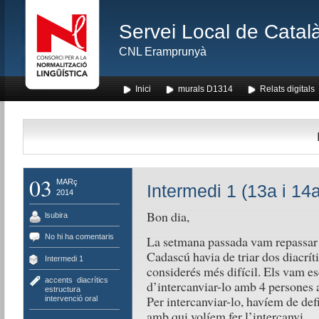
Servei Local de Català
CNL Eramprunyà
Inici
murals D1314
Relats digitals
03
MARç
Intermedi 1 (13a i 14a
2014
Bon dia,
lsubira
No hi ha comentaris
La setmana passada vam repassar el
Cadascú havia de triar dos diacríti
Intermedi 1
considerés més difícil. Els vam es
accents
,
diacrítics
,
d’intercanviar-lo amb 4 persones a
estructura
,
Per intercanviar-lo, havíem de defi
intervenció oral
amb qui volíem fer l’intercanvi.