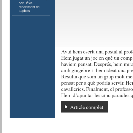
part
,
lèxic
,
repartiment de
capítols
Avui hem escrit una postal al profe
Hem jugat un joc en què un compa
havíem pensat. Després, hem mirat
amb gingebre i hem ideat una pre
Resulta que som un grup molt men
pensat per a què podria servir. He
cavalleries. Finalment, el professor
Hem d’apuntar les cinc paraules q
Article complet