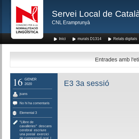
Servei Local de Català
CNL Eramprunyà
Inici
murals D1314
Relats digitals
Entrades amb l'et
16
GENER
E3 3a sessió
2020
jsans
No hi ha comentaris
Elemental 3
"Llibre de
cavalleries"
,
descans
cerebral
,
escriure
una postal
,
exercici
de comprensió oral
,
I