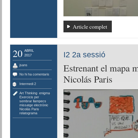
Article complet
20
ABRIL
I2 2a sessió
2017
Estrenant el mapa m
jsans
No hi ha comentaris
Nicolás Paris
Intermedi 2
Art Thinking
,
enigma
,
Exercicis per
sembrar llampecs
,
missatge electrònic
,
Nicolás Paris
,
relatograma