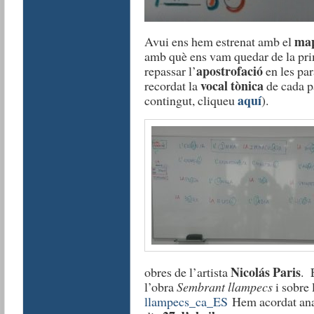
ma
Avui ens hem estrenat amb el
amb què ens vam quedar de la pri
apostrofació
repassar l’
en les par
vocal tònica
recordat la
de cada pa
aquí
contingut, cliqueu
).
Nicolás Paris
obres de l’artista
. 
l’obra
Sembrant llampecs
i sobre 
llampecs_ca_ES
Hem acordat anar