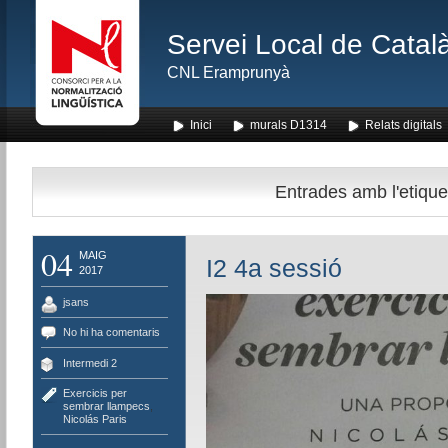
Servei Local de Català
CNL Eramprunyà
Inici
murals D1314
Relats digitals
Entrades amb l'etique
04
MAIG
I2 4a sessió
2017
jsans
No hi ha comentaris
Intermedi 2
Exercicis per
sembrar llampecs
,
Nicolás Paris