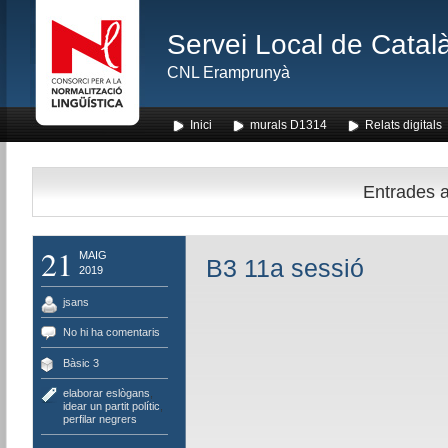
Servei Local de Català
CNL Eramprunyà
Inici
murals D1314
Relats digitals
Entrades am
21
MAIG
B3 11a sessió
2019
jsans
No hi ha comentaris
Bàsic 3
elaborar eslògans
,
idear un partit polític
,
perfilar negrers