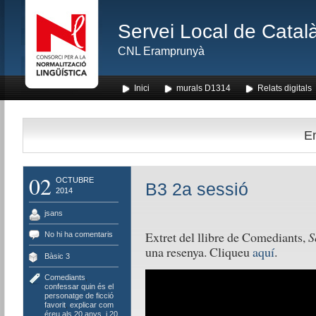
Servei Local de Català
CNL Eramprunyà
Inici
murals D1314
Relats digitals
En
02
OCTUBRE
B3 2a sessió
2014
jsans
Extret del llibre de Comediants,
S
No hi ha comentaris
una resenya. Cliqueu
aquí
.
Bàsic 3
Comediants
,
confessar quin és el
personatge de ficció
favorit
,
explicar com
éreu als 20 anys
,
i 20