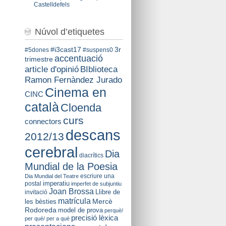
Castelldefels
Núvol d’etiquetes
#i3cast17
3r
#5dones
#suspens0
accentuació
trimestre
BIblioteca
article d'opinió
Ramon Fernàndez Jurado
Cinema en
CINC
català
Cloenda
curs
connectors
descans
2012/13
cerebral
Dia
diacrítics
Mundial de la Poesia
escriure una
Dia Mundial del Teatre
imperatiu
postal
imperfet de subjuntiu
Joan Brossa
Llibre de
invitació
matrícula
Mercè
les bèsties
Rodoreda
model de prova
perquè/
precisió lèxica
per què/ per a què