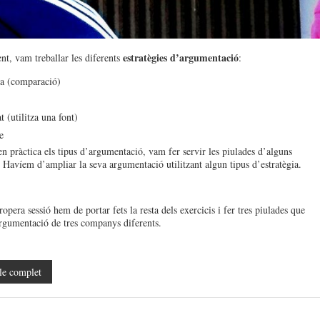
estratègies d’argumentació
t, vam treballar les diferents
:
a (comparació)
t (utilitza una font)
e
en pràctica els tipus d’argumentació, vam fer servir les piulades d’alguns
Havíem d’ampliar la seva argumentació utilitzant algun tipus d’estratègia.
opera sessió hem de portar fets la resta dels exercicis i fer tres piulades que
argumentació de tres companys diferents.
le complet