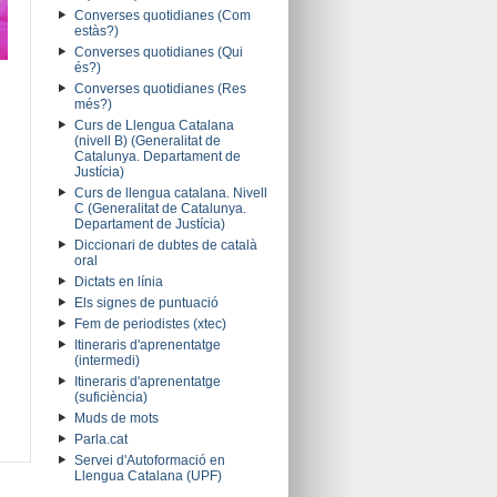
Converses quotidianes (Com
estàs?)
Converses quotidianes (Qui
és?)
Converses quotidianes (Res
més?)
Curs de Llengua Catalana
(nivell B) (Generalitat de
Catalunya. Departament de
Justícia)
Curs de llengua catalana. Nivell
C (Generalitat de Catalunya.
Departament de Justícia)
Diccionari de dubtes de català
oral
Dictats en línia
Els signes de puntuació
Fem de periodistes (xtec)
Itineraris d'aprenentatge
(intermedi)
Itineraris d'aprenentatge
(suficiència)
Muds de mots
Parla.cat
Servei d'Autoformació en
Llengua Catalana (UPF)