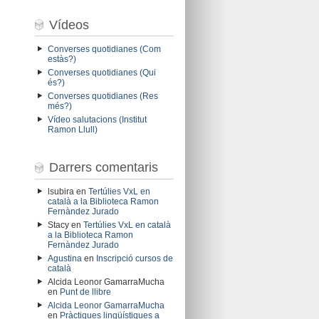
Vídeos
Converses quotidianes (Com
estàs?)
Converses quotidianes (Qui
és?)
Converses quotidianes (Res
més?)
Vídeo salutacions (Institut
Ramon Llull)
Darrers comentaris
lsubira
en
Tertúlies VxL en
català a la Biblioteca Ramon
Fernàndez Jurado
Stacy
en
Tertúlies VxL en català
a la Biblioteca Ramon
Fernàndez Jurado
Agustina
en
Inscripció cursos de
català
Alcida Leonor GamarraMucha
en
Punt de llibre
Alcida Leonor GamarraMucha
en
Pràctiques lingüístiques a