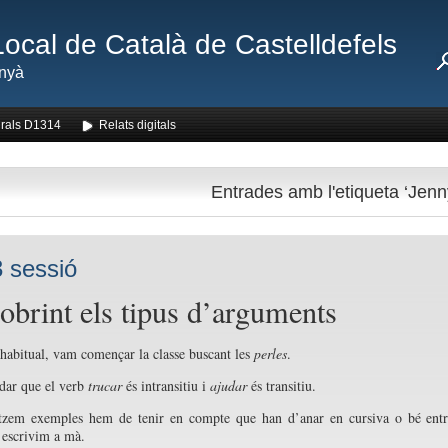
Local de Català de Castelldefels
nyà
rals D1314
Relats digitals
Entrades amb l'etiqueta ‘Jenn
 sessió
obrint els tipus d’arguments
habitual, vam començar la classe buscant les
perles
.
dar que el verb
trucar
és intransitiu i
ajudar
és transitiu.
itzem exemples hem de tenir en compte que han d’anar en cursiva o bé ent
 escrivim a mà.