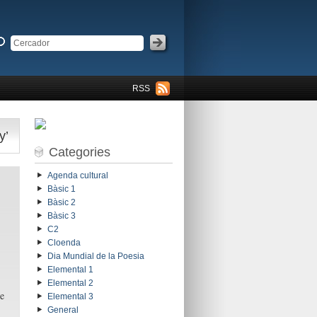
RSS
y’
Categories
Agenda cultural
Bàsic 1
Bàsic 2
Bàsic 3
C2
Cloenda
Dia Mundial de la Poesia
Elemental 1
Elemental 2
re
Elemental 3
General