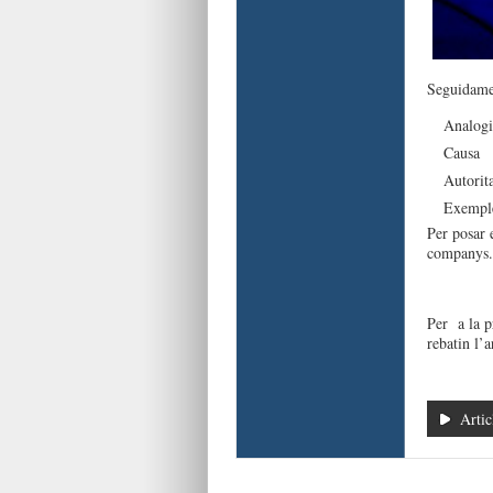
Seguidamen
Analogi
Causa
Autorita
Exempl
Per posar 
companys. 
Per a la pr
rebatin l’
Artic