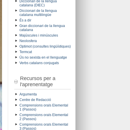
Diccionari de la llengua
catalana (DIEC)
Diccionari de la llengua
catalana multilingüe
És a dir
Gran diccionari de la llengua
catalana
Majúscules i minúscules
Neolosfera
Optimot (consultes lingüístiques)
Termcat
Ús no sexista en el llenguatge
Verbs catalans conjugats
Recursos per a
l'aprenentatge
Argumenta
Centre de Redacció
Comprensions orals Elemental
1 (Passos)
Comprensions orals Elemental
2 (Passos)
Comprensions orals Elemental
3 (Passos)