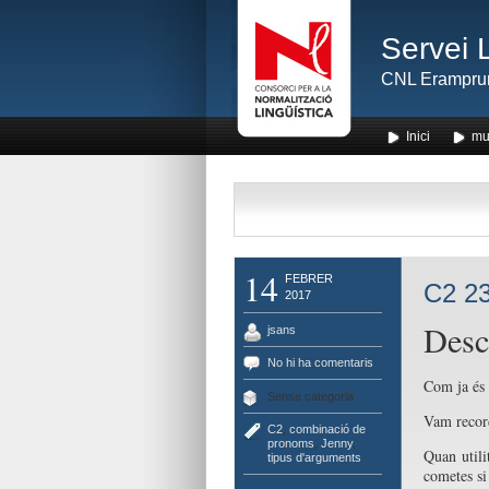
Servei 
CNL Erampru
Inici
mu
14
FEBRER
C2 23
2017
Desc
jsans
No hi ha comentaris
Com ja és 
Sense categoria
Vam recor
C2
,
combinació de
pronoms
,
Jenny
,
Quan util
tipus d'arguments
cometes si