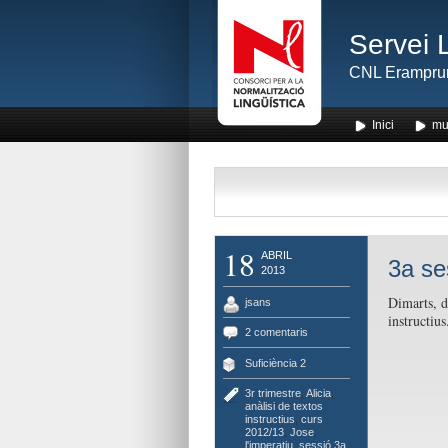
Servei 
CNL Erampru
Inici
mu
18
ABRIL
3a se
2013
Dimarts, do
jsans
instructiu
2 comentaris
Suficiència 2
3r trimestre
,
Alicia
,
anàlisi de textos
instructius
,
curs
2012/13
,
Jose
,
l'imperatiu
,
sessió 3a
,