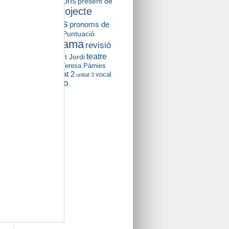
presentacions
present de
projecte
subjuntiu
pronoms
pronoms de
relatiu
Puntuació
prova
relatograma
revisió
textual
teatre
Sant Jordi
Teresa Pàmies
Teatre Plaza
unitat 2
unitat 1
vocal
unitat 3
Yelmo
neutra