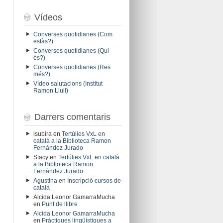
Vídeos
Converses quotidianes (Com
estàs?)
Converses quotidianes (Qui
és?)
Converses quotidianes (Res
més?)
Vídeo salutacions (Institut
Ramon Llull)
Darrers comentaris
lsubira
en
Tertúlies VxL en
català a la Biblioteca Ramon
Fernàndez Jurado
Stacy
en
Tertúlies VxL en català
a la Biblioteca Ramon
Fernàndez Jurado
Agustina
en
Inscripció cursos de
català
Alcida Leonor GamarraMucha
en
Punt de llibre
Alcida Leonor GamarraMucha
en
Pràctiques lingüístiques a