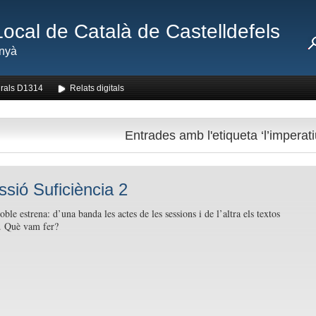
Local de Català de Castelldefels
nyà
rals D1314
Relats digitals
Entrades amb l'etiqueta ‘l’imperati
ssió Suficiència 2
ble estrena: d’una banda les actes de les sessions i de l’altra els textos
s. Què vam fer?