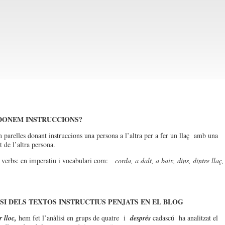
DONEM INSTRUCCIONS?
n parelles donant instruccions una persona a l’altra per a fer un llaç amb una
t de l’altra persona.
ó verbs: en imperatiu i vocabulari com:
corda, a dalt, a baix, dins, dintre llaç,
ISI DELS TEXTOS INSTRUCTIUS PENJATS EN EL BLOG
 lloc,
hem fet l’anàlisi en grups de quatre i
després
cadascú ha analitzat el