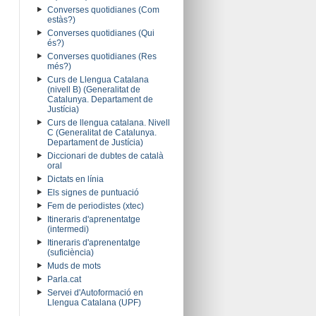
Converses quotidianes (Com
estàs?)
Converses quotidianes (Qui
és?)
Converses quotidianes (Res
més?)
Curs de Llengua Catalana
(nivell B) (Generalitat de
Catalunya. Departament de
Justícia)
Curs de llengua catalana. Nivell
C (Generalitat de Catalunya.
Departament de Justícia)
Diccionari de dubtes de català
oral
Dictats en línia
Els signes de puntuació
Fem de periodistes (xtec)
Itineraris d'aprenentatge
(intermedi)
Itineraris d'aprenentatge
(suficiència)
Muds de mots
Parla.cat
Servei d'Autoformació en
Llengua Catalana (UPF)