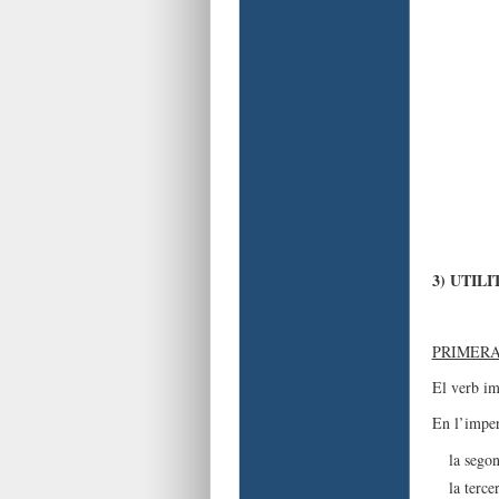
3) UTIL
PRIMER
El verb im
En l’imper
la segon
la terce