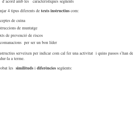
l d’acord amb les característiques següents
texts instructius
jar 4 tipus diferents de
com:
ceptes de cuina
struccions de muntatge
xts de prevenció de riscos
comanacions per ser un bon líder
nstructius serveixen per indicar com cal fer una activitat i quins passos s’han d
dur-la a terme.
similituds
diferències
robat les
i
següents: