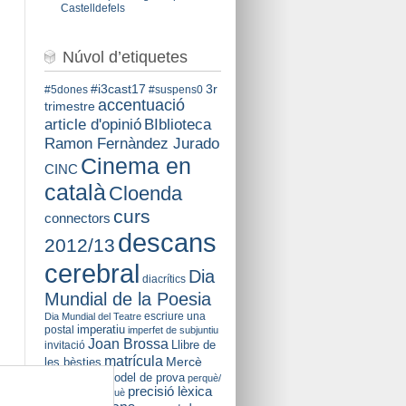
Castelldefels
Núvol d’etiquetes
#i3cast17
3r
#5dones
#suspens0
accentuació
trimestre
BIblioteca
article d'opinió
Ramon Fernàndez Jurado
Cinema en
CINC
català
Cloenda
curs
connectors
descans
2012/13
cerebral
Dia
diacrítics
Mundial de la Poesia
escriure una
Dia Mundial del Teatre
imperatiu
postal
imperfet de subjuntiu
Joan Brossa
Llibre de
invitació
matrícula
Mercè
les bèsties
Rodoreda
model de prova
perquè/
precisió lèxica
per què/ per a què