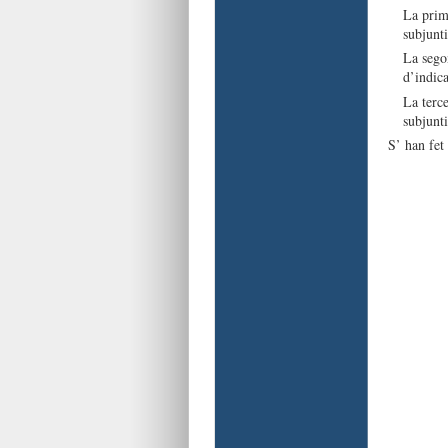
La prime
subjunt
La segon
d’indica
La terce
subjunt
S’ han fe