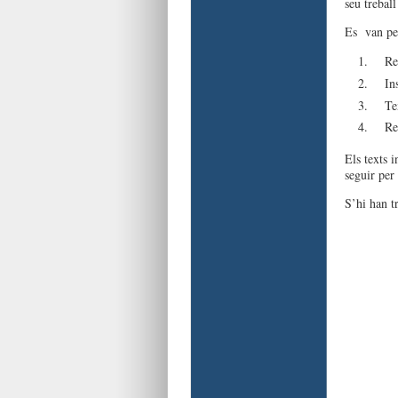
seu trebal
Es van pen
Re
In
Te
Re
Els texts i
seguir per 
S’hi han t