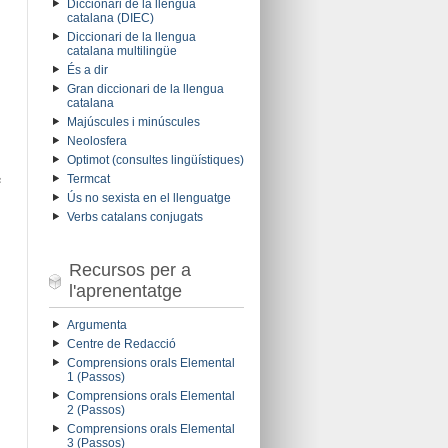
Diccionari de la llengua
catalana (DIEC)
Diccionari de la llengua
catalana multilingüe
És a dir
Gran diccionari de la llengua
catalana
Majúscules i minúscules
Neolosfera
Optimot (consultes lingüístiques)
e
Termcat
Ús no sexista en el llenguatge
Verbs catalans conjugats
Recursos per a
l'aprenentatge
Argumenta
Centre de Redacció
Comprensions orals Elemental
1 (Passos)
Comprensions orals Elemental
2 (Passos)
Comprensions orals Elemental
3 (Passos)