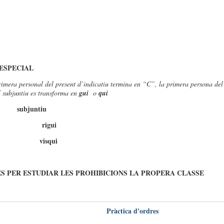
ESPECIAL
imera personal del present d’indicatiu termina en “C”, la primera persona del
l subjuntiu es transforma en
gui
o
qui
iu subjuntiu
 rigui
c visqui
ES PER ESTUDIAR LES PROHIBICIONS LA PROPERA CLASSE