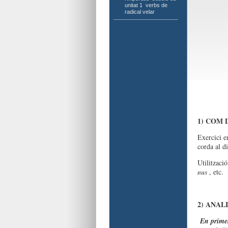
unitat 1
,
verbs de
radical velar
1) COM 
Exercici e
corda al di
Utilitzaci
nus
, etc.
2) ANAL
En primer