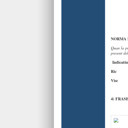
NORMA 
Quan la pr
present de
Indicat
Ric
Vis
4) FRAS