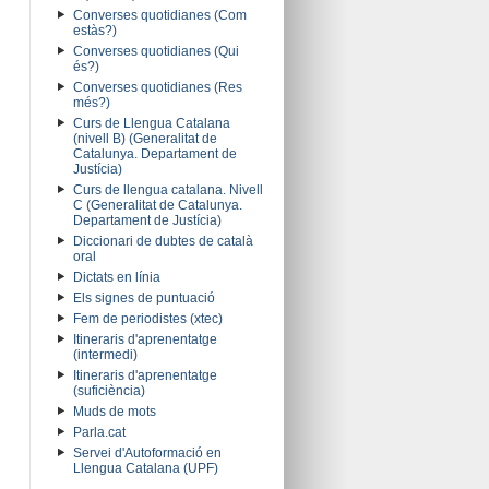
Converses quotidianes (Com
estàs?)
Converses quotidianes (Qui
és?)
Converses quotidianes (Res
més?)
Curs de Llengua Catalana
(nivell B) (Generalitat de
Catalunya. Departament de
Justícia)
Curs de llengua catalana. Nivell
C (Generalitat de Catalunya.
Departament de Justícia)
Diccionari de dubtes de català
oral
Dictats en línia
Els signes de puntuació
Fem de periodistes (xtec)
Itineraris d'aprenentatge
(intermedi)
Itineraris d'aprenentatge
(suficiència)
Muds de mots
Parla.cat
Servei d'Autoformació en
Llengua Catalana (UPF)