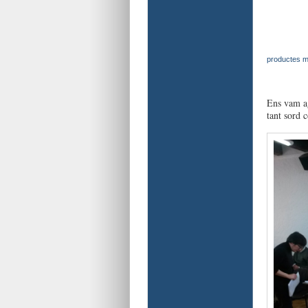
productes m
Ens vam ag
tant sord 