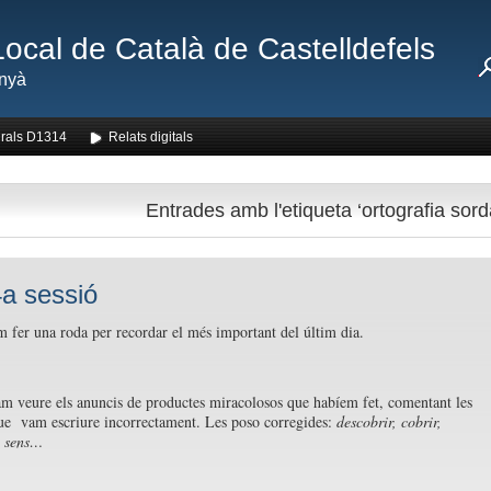
Local de Català de Castelldefels
nyà
rals D1314
Relats digitals
Entrades amb l'etiqueta ‘ortografia sord
a sessió
 fer una roda per recordar el més important del últim dia.
m veure els anuncis de productes miracolosos que habíem fet, comentant les
ue vam escriure incorrectament. Les poso corregides:
descobrir, cobrir,
, sens…