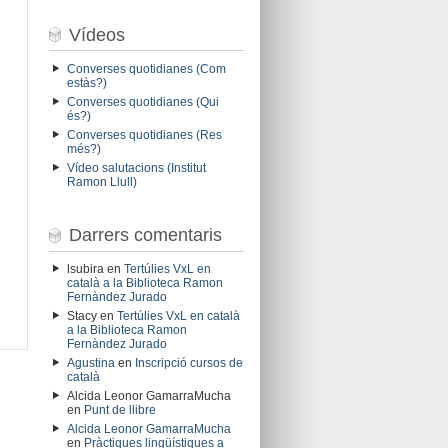
Vídeos
Converses quotidianes (Com
estàs?)
Converses quotidianes (Qui
és?)
Converses quotidianes (Res
més?)
Vídeo salutacions (Institut
Ramon Llull)
Darrers comentaris
lsubira
en
Tertúlies VxL en
català a la Biblioteca Ramon
Fernàndez Jurado
Stacy
en
Tertúlies VxL en català
a la Biblioteca Ramon
Fernàndez Jurado
Agustina
en
Inscripció cursos de
català
Alcida Leonor GamarraMucha
en
Punt de llibre
Alcida Leonor GamarraMucha
en
Pràctiques lingüístiques a