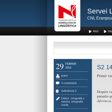
Servei 
CNL Erampru
Inici
mu
29
FEBRER
S2 14
2016
Primer vam
jsans
3 comentaris
Suficiència 2
Després va
paraules q
Dolors
,
ortografia s
diferència
sonora
,
ortografia
sorda