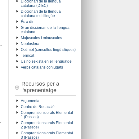
Diccionari de la llengua
catalana (DIEC)
Diccionari de la llengua
catalana multilingüe
És a dir
Gran diccionari de la llengua
catalana
Majúscules i minúscules
Neolosfera
”
Optimot (consultes lingüístiques)
Termcat
Ús no sexista en el llenguatge
Verbs catalans conjugats
m
Recursos per a
l'aprenentatge
Argumenta
Centre de Redacció
Comprensions orals Elemental
1 (Passos)
,
Comprensions orals Elemental
2 (Passos)
Comprensions orals Elemental
3 (Passos)