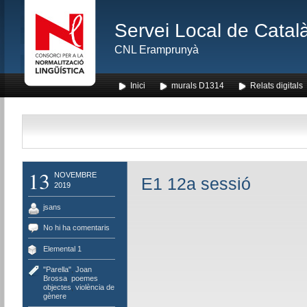
Servei Local de Català
CNL Eramprunyà
Inici
murals D1314
Relats digitals
13
NOVEMBRE
E1 12a sessió
2019
jsans
No hi ha comentaris
Elemental 1
"Parella"
,
Joan
Brossa
,
poemes
objectes
,
violència de
gènere