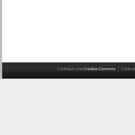
Continguts sota
Creative Commons
Creat 