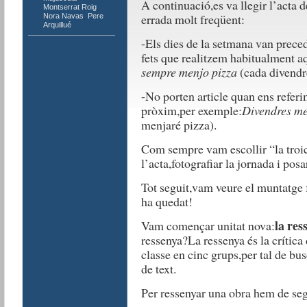
A continuació,es va llegir l’acta 
Montserrat Roig
,
errada molt freqüent:
Nora Navas
,
Pere
Arquillué
-Els dies de la setmana van preced
fets que realitzem habitualment a
sempre menjo pizza
(cada divendr
-No porten article quan ens referi
pròxim,per exemple:
Divendres me
menjaré pizza).
Com sempre vam escollir “la troic
l’acta,fotografiar la jornada i posa
Tot seguit,vam veure el muntatge
ha quedat!
l
a res
Vam començar unitat nova:
ressenya?La ressenya és la crítica 
classe en cinc grups,per tal de bu
de text.
Per ressenyar una obra hem de seg