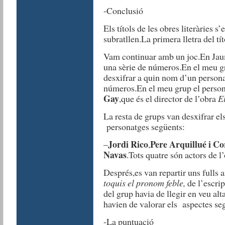
-Conclusió
Els títols de les obres literàries s
subratllen.La primera lletra del tí
Vam continuar amb un joc.En Jaum
una sèrie de números.En el meu 
desxifrar a quin nom d’un person
números.En el meu grup el personat
Gay
,que és el director de l’obra
El
La resta de grups van desxifrar el
personatges següents:
Jordi Rico
Pere Arquillué i Co
–
,
Navas
.Tots quatre són actors de l
Després,es van repartir uns fulls 
toquis el pronom feble,
de l’escri
del grup havia de llegir en veu alt
havien de valorar els aspectes se
-La puntuació