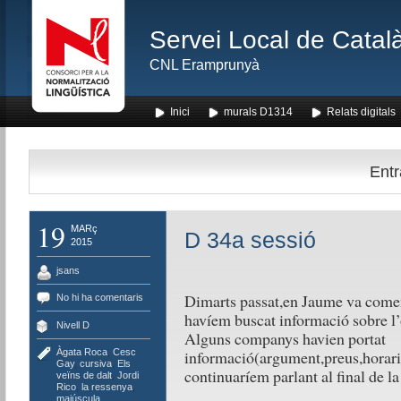
Servei Local de Català
CNL Eramprunyà
Inici
murals D1314
Relats digitals
Entr
19
MARç
D 34a sessió
2015
jsans
Dimarts passat,en Jaume va comen
No hi ha comentaris
havíem buscat informació sobre l’
Nivell D
Alguns companys havien portat
Àgata Roca
,
Cesc
informació(argument,preus,horar
Gay
,
cursiva
,
Els
continuaríem parlant al final de la
veïns de dalt
,
Jordi
Rico
,
la ressenya
,
majúscula
,