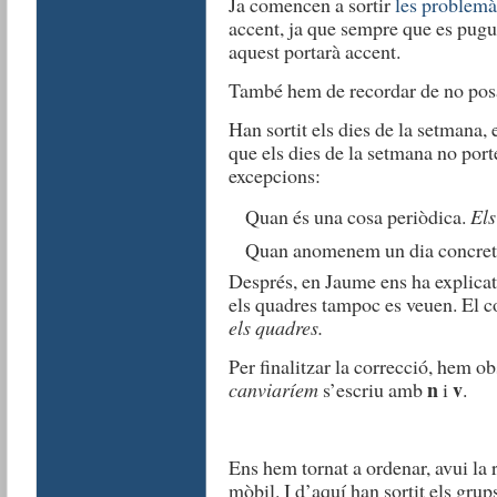
Ja comencen a sortir
les problemà
accent, ja que sempre que es pugui
aquest portarà accent.
També hem de recordar de no po
Han sortit els dies de la setmana,
que els dies de la setmana no por
excepcions:
Quan és una cosa periòdica.
Els
Quan anomenem un dia concret
Després, en Jaume ens ha explicat
els quadres tampoc es veuen. El co
els quadres.
Per finalitzar la correcció, hem o
n
v
canviaríem
s’escriu amb
i
.
Ens hem tornat a ordenar, avui la 
mòbil. I d’aquí han sortit els grup