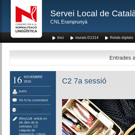
Servei Local de Català
CNL Eramprunyà
Inici
murals D1314
Relats digitals
Entrades am
16
NOVEMBRE
C2 7a sessió
2016
jsans
No hi ha comentaris
Sense categoria
#AnyLlull
,
article en
els dies de la
setmana
,
C2
,
caiguda de
preposició
,
criteris