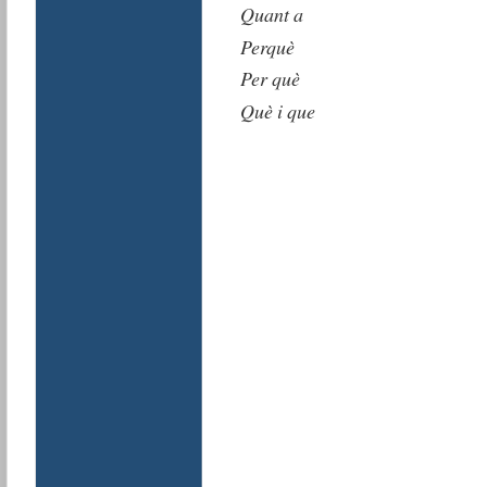
Quant a
Perquè
Per què
Què i que