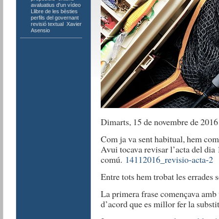
avaluatius d'un vídeo
,
Llibre de les bèsties
,
perfils del governant
,
revisió textual
,
Xavier
Asensio
Dimarts, 15 de novembre de 2016
Com ja va sent habitual, hem come
Avui tocava revisar l’acta del dia
comú.
14112016_revisio-acta-2
Entre tots hem trobat les errades 
La primera frase començava amb
d’acord que es millor fer la subst