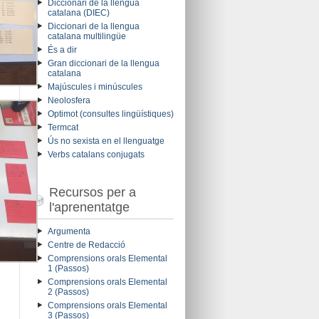
Diccionari de la llengua
catalana (DIEC)
Diccionari de la llengua
catalana multilingüe
És a dir
Gran diccionari de la llengua
catalana
Majúscules i minúscules
Neolosfera
Optimot (consultes lingüístiques)
Termcat
Ús no sexista en el llenguatge
Verbs catalans conjugats
Recursos per a
l'aprenentatge
Argumenta
Centre de Redacció
Comprensions orals Elemental
1 (Passos)
Comprensions orals Elemental
2 (Passos)
Comprensions orals Elemental
3 (Passos)