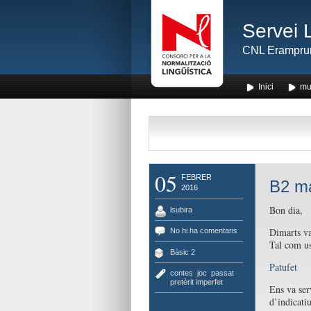
Servei 
CNL Erampru
Inici
mu
05
FEBRER
B2 ma
2016
Bon dia,
lsubira
Dimarts va
No hi ha comentaris
Tal com us 
Bàsic 2
Patufet
contes
,
joc
,
passat
,
pretèrit imperfet
Ens va ser
d’indicatiu