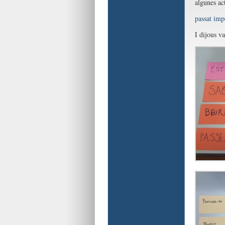
algunes act
passat imp
I dijous v