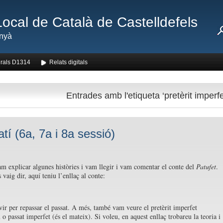
Local de Català de Castelldefels
nyà
rals D1314
Relats digitals
Entrades amb l'etiqueta ‘pretèrit imperfe
tí (6a, 7a i 8a sessió)
m explicar algunes històries i vam llegir i vam comentar el conte del
Patufet
.
vaig dir, aquí teniu l’enllaç al conte:
vir per repassar el passat. A més, també vam veure el pretèrit imperfet
 o passat imperfet (és el mateix). Si voleu, en aquest enllaç trobareu la teoria i