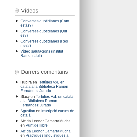
Vídeos
Converses quotidianes (Com
estàs?)
Converses quotidianes (Qui
és?)
Converses quotidianes (Res
més?)
Vídeo salutacions (Institut
Ramon Llull)
Darrers comentaris
lsubira
en
Tertúlies VxL en
català a la Biblioteca Ramon
Fernàndez Jurado
Stacy
en
Tertúlies VxL en català
a la Biblioteca Ramon
Fernàndez Jurado
Agustina
en
Inscripció cursos de
català
Alcida Leonor GamarraMucha
en
Punt de llibre
Alcida Leonor GamarraMucha
en
Pràctiques lingüístiques a