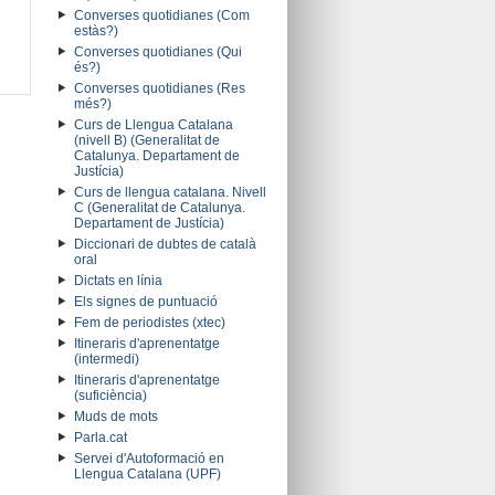
Converses quotidianes (Com
estàs?)
Converses quotidianes (Qui
és?)
Converses quotidianes (Res
més?)
Curs de Llengua Catalana
(nivell B) (Generalitat de
Catalunya. Departament de
Justícia)
Curs de llengua catalana. Nivell
C (Generalitat de Catalunya.
Departament de Justícia)
Diccionari de dubtes de català
oral
Dictats en línia
Els signes de puntuació
Fem de periodistes (xtec)
Itineraris d'aprenentatge
(intermedi)
Itineraris d'aprenentatge
(suficiència)
Muds de mots
Parla.cat
Servei d'Autoformació en
Llengua Catalana (UPF)