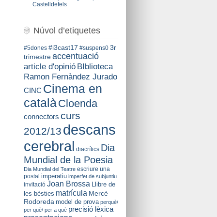
Castelldefels
Núvol d’etiquetes
#i3cast17
3r
#5dones
#suspens0
accentuació
trimestre
BIblioteca
article d'opinió
Ramon Fernàndez Jurado
Cinema en
CINC
català
Cloenda
curs
connectors
descans
2012/13
cerebral
Dia
diacrítics
Mundial de la Poesia
escriure una
Dia Mundial del Teatre
imperatiu
postal
imperfet de subjuntiu
Joan Brossa
Llibre de
invitació
matrícula
Mercè
les bèsties
Rodoreda
model de prova
perquè/
precisió lèxica
per què/ per a què