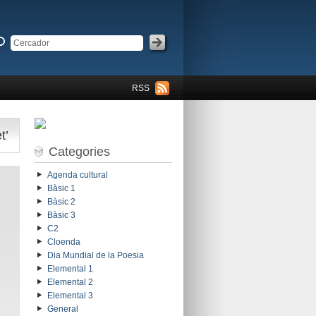
RSS
t’
Categories
Agenda cultural
Bàsic 1
Bàsic 2
Bàsic 3
C2
Cloenda
Dia Mundial de la Poesia
Elemental 1
Elemental 2
Elemental 3
General