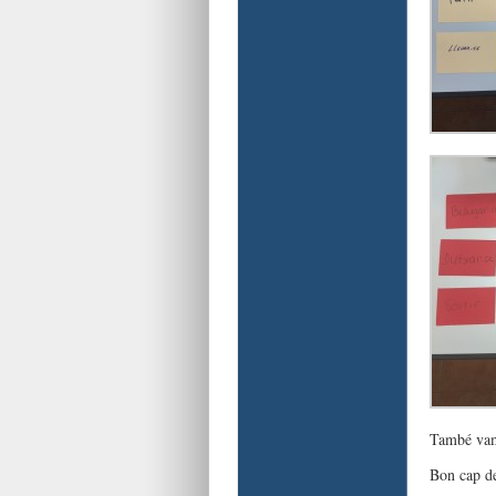
També vam 
Bon cap d