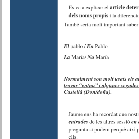
article dete
Es va a explicar el
dels noms propis
i la diferenci
Tambè sería molt important saber 
El
pablo /
En
Pablo
La
María/
Na
María
Normalment son molt usats els a
trovar “en/na” i algunes vegades
Castellá (Don/doña).
Jaume ens ha recordat que nost
entrades
de les altres sessió
en 
pregunta si podem perquè aixì p
ells.