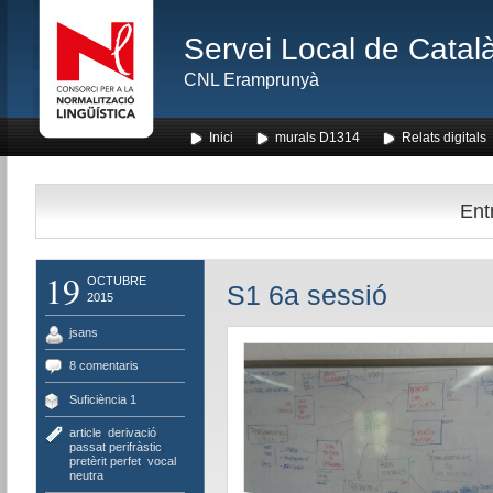
Servei Local de Català
CNL Eramprunyà
Inici
murals D1314
Relats digitals
Entr
19
OCTUBRE
S1 6a sessió
2015
jsans
8 comentaris
Suficiència 1
article
,
derivació
,
passat perifràstic
,
pretèrit perfet
,
vocal
neutra