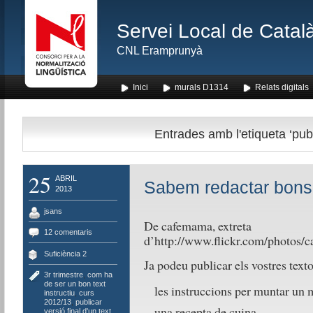
Servei Local de Català
CNL Eramprunyà
Inici
murals D1314
Relats digitals
Entrades amb l'etiqueta ‘publi
25
ABRIL
Sabem redactar bons 
2013
jsans
De cafemama, extreta
12 comentaris
d’http://www.flickr.com/photos
Suficiència 2
Ja podeu publicar els vostres texto
3r trimestre
,
com ha
de ser un bon text
les instruccions per muntar un 
instructiu
,
curs
2012/13
,
publicar
una recepta de cuina
versió final d'un text