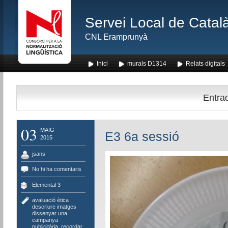
Servei Local de Català
CNL Eramprunyà
Inici
murals D1314
Relats digitals
Entrad
03
MAIG
E3 6a sessió
2015
jsans
No hi ha comentaris
Elemental 3
avaluació ètica
,
descriure imatges
,
dissenyar una
campanya
publicitària
,
recordar