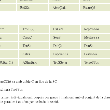
BoSSa
AbraÇada
EscurÇó
dre
TroS (2)
CaCera
RepreSSió
a
CapaÇ
SouS
MestreSSa
a
TenSa
DolÇa
DanSa
Safrà
PaperaSSa
FestaSSa
Citar (1)
ASimètric
TroSSejar
TerroSSos
rreCCió va amb doble C en lloc de la SC
ral serà TroSSos
 primer individualment, després per grups i finalment amb el conjunt de la clas
de paraules i es dóna per acabada la sessió.