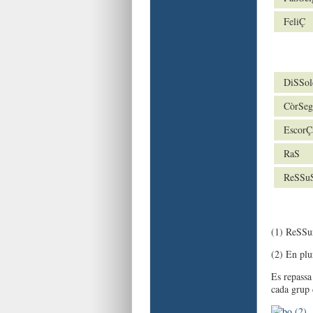
FeliÇ
DiSSol
CòrSeg
EscorÇ
RaS
ReSSuS
(1) ReSSu
(2) En plu
Es repassa
cada grup 