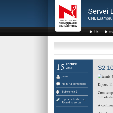
Servei 
CNL Erampru
Inici
mu
15
FEBRER
S2 10
2016
jsans
Dijous, 11
No hi ha comentaris
Suficiència 2
Com sempre
dimarts di
repàs de la dièresi
,
Ricard
,
s sorda
A continua