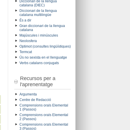
Diccionari de la llengua
catalana (DIEC)
Diccionari de la llengua
catalana multilingüe
És a dir
Gran diccionari de la llengua
catalana
Majúscules i minúscules
Neolosfera
Optimot (consultes lingüístiques)
Termcat
Ús no sexista en el llenguatge
Verbs catalans conjugats
Recursos per a
l'aprenentatge
Argumenta
Centre de Redacció
Comprensions orals Elemental
1 (Passos)
Comprensions orals Elemental
2 (Passos)
Comprensions orals Elemental
3 (Passos)