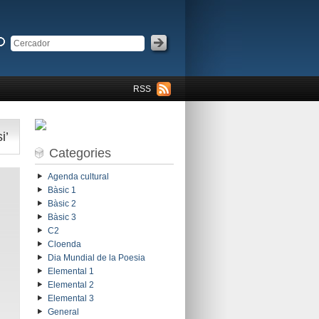
RSS
i’
Categories
Agenda cultural
Bàsic 1
Bàsic 2
Bàsic 3
C2
Cloenda
Dia Mundial de la Poesia
Elemental 1
Elemental 2
Elemental 3
General