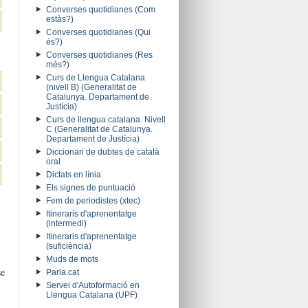
Converses quotidianes (Com
estàs?)
Converses quotidianes (Qui
és?)
Converses quotidianes (Res
més?)
Curs de Llengua Catalana
(nivell B) (Generalitat de
Catalunya. Departament de
Justícia)
Curs de llengua catalana. Nivell
C (Generalitat de Catalunya.
Departament de Justícia)
Diccionari de dubtes de català
oral
Dictats en línia
Els signes de puntuació
Fem de periodistes (xtec)
Itineraris d'aprenentatge
(intermedi)
Itineraris d'aprenentatge
(suficiència)
Muds de mots
se
Parla.cat
Servei d'Autoformació en
Llengua Catalana (UPF)