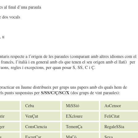
s al final d’una paraula
e dos vocals
, u
aris respecte a l’origen de les paraules (comparant amb altres idiomes com el
l francès, l’italià i en general amb els que tenen el seu origen amb el llatí) per
 raons, regles i excepcions, per quan posar S, SS, C i Ç.
 practicar en Jaume distribueix per grups uns papers amb els quals hem de
S/SS/C/Ç/SC/X
 els punts suspensius per
(dos grups de vint paraules):
Ceba
MiSSió
AsCensor
tir
VenÇut
EXcloure
FeliCitat
ger
ConsCiencia
TemenÇa
RegaleSSia
g
EscurÇar
MaÇó
Seva