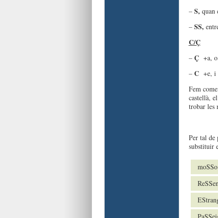
S,
–
quan e
SS,
–
entr
C/Ç
Ç
–
+a, o
C
–
+e, i
Fem coment
castellà, e
trobar les
Per tal de
substituir
moSSo
ReSSen
EStran
PaSSei