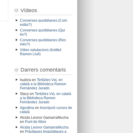
Vídeos
Converses quotidianes (Com
estàs?)
Converses quotidianes (Qui
és?)
Converses quotidianes (Res
més?)
Vídeo salutacions (Institut
Ramon Llull)
Darrers comentaris
lsubira
en
Tertúlies VxL en
català a la Biblioteca Ramon
Fernàndez Jurado
Stacy
en
Tertúlies VxL en català
a la Biblioteca Ramon
Fernàndez Jurado
Agustina
en
Inscripció cursos de
català
Alcida Leonor GamarraMucha
en
Punt de llibre
Alcida Leonor GamarraMucha
en
Pràctiques lingüístiques a