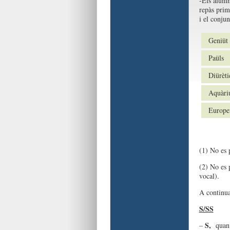
-Els alumn
repàs prim
i el conju
Geniüt
Paüls
Diürèti
Aquàr
Europei
(1) No es p
(2) No es 
vocal).
A continua
S/SS
S,
–
quan e