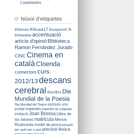
Castelldefels
Núvol d’etiquetes
#i3cast17
3r
#5dones
#suspens0
accentuació
trimestre
BIblioteca
article d'opinió
Ramon Fernàndez Jurado
Cinema en
CINC
català
Cloenda
curs
connectors
descans
2012/13
cerebral
Dia
diacrítics
Mundial de la Poesia
escriure una
Dia Mundial del Teatre
imperatiu
postal
imperfet de subjuntiu
Joan Brossa
Llibre de
invitació
matrícula
Mercè
les bèsties
Rodoreda
model de prova
perquè/
precisió lèxica
per què/ per a què