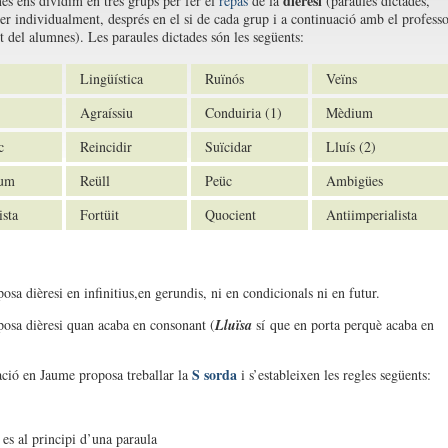
dièresi
es ens dividim en tres grups per fer el
repàs
de la
(paraules dictades,
er individualment, després en el si de cada grup i a continuació amb el professo
nt del alumnes). Les paraules dictades són les següents:
Lingüística
Ruïnós
Veïns
Agraíssiu
Conduiria (1)
Mèdium
c
Reincidir
Suïcidar
Lluís (2)
ium
Reüll
Peüc
Ambigües
sta
Fortüit
Quocient
Antiimperialista
osa dièresi en infinitius,en gerundis, ni en condicionals ni en futur.
posa dièresi quan acaba en consonant (
Lluïsa
sí que en porta perquè acaba en
S sorda
ció en Jaume proposa treballar la
i s’estableixen les regles següents:
s al principi d’una paraula