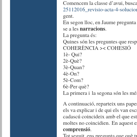
Comencem la classe d’avui, buscant
25112016_revisio-acta-4-solucio
gent.
En segon lloc, en Jaume pregunta q
narracions
se a les
.
La pregunta és:
Quines són les preguntes que resp
COHERÈNCIA >< COHESIÓ
1è- Qui?
2è-Què?
3è-Quan?
4è-On?
5è-Com?
6è-Per què?
La primera i la segona són les mé
A continuació, reparteix uns paper
els va explicar i de qui els van esc
cadascú coincideix amb el que est
moltes no coincidien. En aquest ex
comprensió
.
Tot seguit, ens pregunta que què t