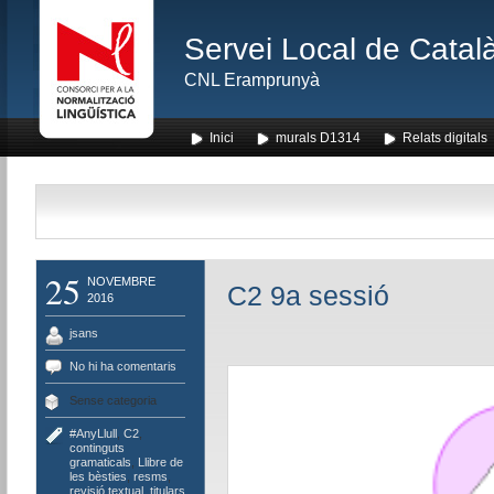
Servei Local de Català
CNL Eramprunyà
Inici
murals D1314
Relats digitals
25
NOVEMBRE
C2 9a sessió
2016
jsans
No hi ha comentaris
Sense categoria
#AnyLlull
,
C2
,
continguts
gramaticals
,
Llibre de
les bèsties
,
resms
,
revisió textual
,
titulars