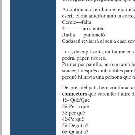
A continuació, en Jaume repartei
escrit el dia anterior amb la corre
Cercle—falta
?———-no s’entén
Ratlla —-puntuació
Cadascú revisarà el seu a casa sev
I ara, de cop i volta, en Jaume ens
pedra, paper, tisores.
Primer per parella, però no amb l
sencer, i després amb dobles parell
perquè hi havia una persona que no
Després del pati, hem continuat am
connectors
que varen fer l’altre d
1è- Què/Que
2è-Per a què
3è-per què
4è-Perquè
5è-Degut a?
6è-Quant a?