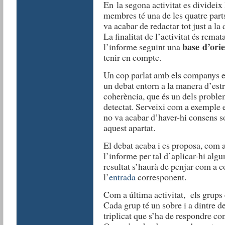
En la segona activitat es divideix
membres té una de les quatre parts
va acabar de redactar tot just a la
La finalitat de l’activitat és remat
base d’orie
l’informe seguint una
tenir en compte.
Un cop parlat amb els companys e
un debat entorn a la manera d’estr
coherència, que és un dels proble
detectat. Serveixi com a exemple e
no va acabar d’haver-hi consens so
aquest apartat.
El debat acaba i es proposa, com a
l’informe per tal d’aplicar-hi alg
resultat s’haurà de penjar com a 
l’
entrada
corresponent.
Com a última activitat, els grups e
Cada grup té un sobre i a dintre d
triplicat que s’ha de respondre co