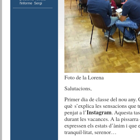
l'informe
,
Sergi
Foto de la Lorena
Salutacions,
Primer dia de classe del nou an
què s’explica les sensacions que 
Instagram
penjat a l’
. Aquesta tas
durant les vacances. A la pissarra
expressen els estats d’ànim i que 
tranquil·litat, serenor…