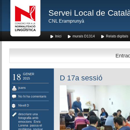
Servei Local de Català
CNL Eramprunyà
Inici
murals D1314
Relats digitals
Entrad
18
GENER
D 17a sessió
2015
jsans
No hi ha comentaris
Nivell D
descriure una
fotografia amb
emocions
,
Enric
,
Lorena
,
passa el
problema
,
revisar