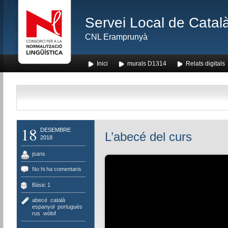
Servei Local de Català
CNL Eramprunyà
Inici
murals D1314
Relats digitals
18
DESEMBRE
L’abecé del curs
2018
jsans
No hi ha comentaris
Bàsic 1
abecé
,
català
,
espanyol
,
portugués
,
rus
,
wòlof