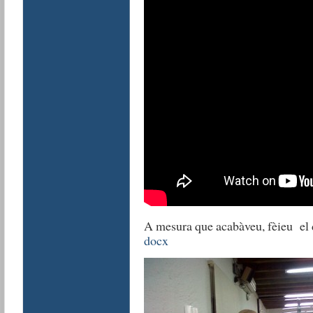
A mesura que acabàveu, fèieu el d
docx