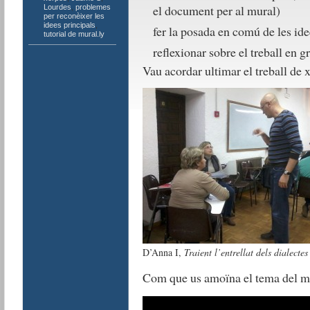
el document per al mural)
Lourdes
,
problemes
per reconèixer les
idees principals
,
fer la posada en comú de les ide
tutorial de mural.ly
reflexionar sobre el treball en g
Vau acordar ultimar el treball de x
D’Anna I,
Traient l’entrellat dels dialectes
Com que us amoïna el tema del mur