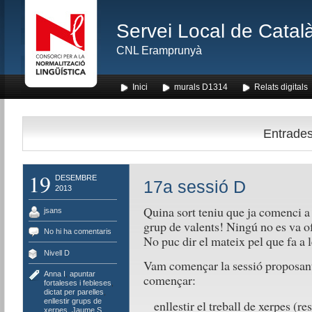
Servei Local de Català
CNL Eramprunyà
Inici
murals D1314
Relats digitals
Entrades 
19
DESEMBRE
17a sessió D
2013
Quina sort teniu que ja comenci a
jsans
grup de valents! Ningú no es va of
No hi ha comentaris
No puc dir el mateix pel que fa a l
Nivell D
Vam començar la sessió proposant
Anna I
,
apuntar
començar:
fortaleses i febleses
,
dictat per parelles
,
enllestir grups de
enllestir el treball de xerpes (r
xerpes
,
Jaume S
,