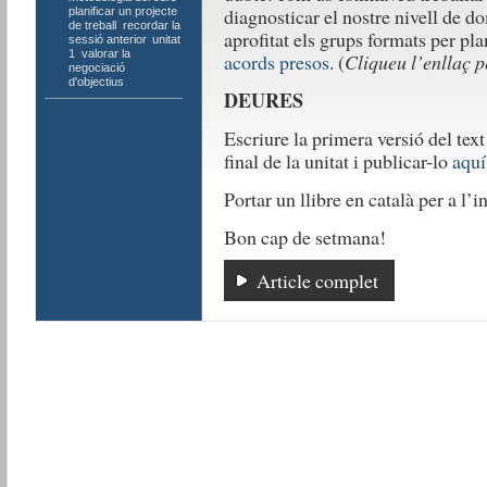
diagnosticar el nostre nivell de d
planificar un projecte
de treball
,
recordar la
aprofitat els grups formats per pla
sessió anterior
,
unitat
1
,
valorar la
acords presos
. (
Cliqueu l’enllaç p
negociació
d'objectius
DEURES
Escriure la primera versió del tex
final de la unitat i publicar-lo
aquí
Portar un llibre en català per a l’i
Bon cap de setmana!
Article complet