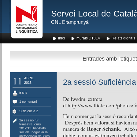
Servei Local de Català
CNL Eramprunyà
Inici
murals D1314
Relats digitals
Entrades amb l'etiqueta
11
ABRIL
2a sessió Suficiència
2013
jsans
De lwsdm, extreta
1 comentari
d’http://www.flickr.com/photo
Suficiència 2
Hem començat la sessió recordant
2a sessió
,
3r
Després hem valorat si havíem neg
trimestre
,
curs
Roger Schank
manera de
. Això e
2012/13
,
habilitats
socials
,
negociar la
dubte: com us estimàveu treballar 
metodologia del curs
,