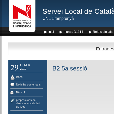
Servei Local de Català
CNL Eramprunyà
Inici
murals D1314
Relats digitals
Entrades 
29
GENER
B2 5a sessió
2019
jsans
No hi ha comentaris
Bàsic 2
preposicions de
direcció
,
vocabulari
de llocs