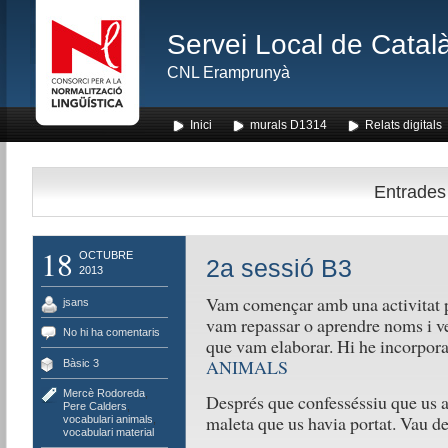
Servei Local de Català
CNL Eramprunyà
Inici
murals D1314
Relats digitals
Entrades 
18
OCTUBRE
2a sessió B3
2013
Vam començar amb una activitat p
jsans
vam repassar o aprendre noms i ve
No hi ha comentaris
que vam elaborar. Hi he incorpora
ANIMALS
Bàsic 3
Mercè Rodoreda
,
Després que confesséssiu que us ag
Pere Calders
,
maleta que us havia portat. Vau de
vocabulari animals
,
vocabulari material