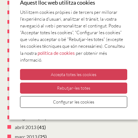
Aquest lloc web utilitza cookies
juliol 2014
(9)
Utilitzem cookies pròpies i de tercers per millorar
juny 2014
(8)
l'experiència d'usuari, analitzar el trànsit, la vostra
maig 2014
(13)
navegació al web i personalitzar el contingut. Podeu
abril 2014
(10)
“Acceptar totes les cookies”, “Configurar les cookies”
que voleu acceptar o bé “Rebutjar-les totes” (excepte
març 2014
(5)
les cookies tècniques que són necessàries). Consulteu
febrer 2014
(19)
la nostra
política de cookies
per obtenir més
informació.
gener 2014
(21)
desembre 2013
(5)
Accepta totes les cookies
novembre 2013
(15)
Rebutjar-les totes
octubre 2013
(31)
juliol 2013
(3)
Configurar les cookies
juny 2013
(6)
maig 2013
(23)
abril 2013
(41)
març 2013
(25)