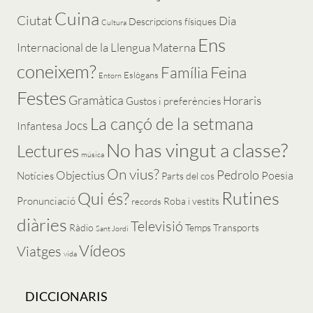
Cuina
Ciutat
Dia
Descripcions físiques
Cultura
Ens
Internacional de la Llengua Materna
coneixem?
Feina
Família
Eslògans
Entorn
Festes
Gramàtica
Horaris
Gustos i preferències
La cançó de la setmana
Jocs
Infantesa
No has vingut a classe?
Lectures
música
On vius?
Pedrolo
Objectius
Poesia
Notícies
Parts del cos
Rutines
Qui és?
Pronunciació
Roba i vestits
records
diàries
Televisió
Ràdio
Temps
Transports
Sant Jordi
Vídeos
Viatges
vida
DICCIONARIS