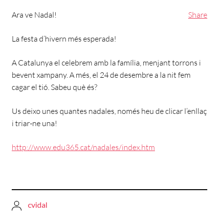
Ara ve Nadal!
Share
La festa d’hivern més esperada!
A Catalunya el celebrem amb la família, menjant torrons i
bevent xampany. A més, el 24 de desembre a la nit fem
cagar el tió. Sabeu què és?
Us deixo unes quantes nadales, només heu de clicar l’enllaç
i triar-ne una!
http://www.edu365.cat/nadales/index.htm
cvidal