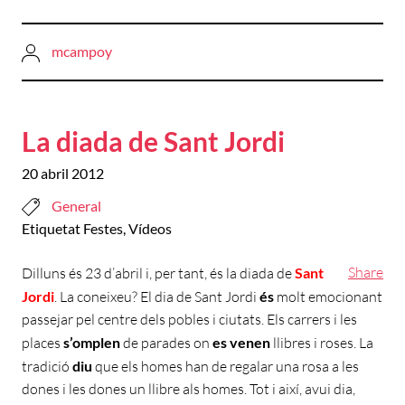
mcampoy
La diada de Sant Jordi
20 abril 2012
General
Etiquetat
Festes
,
Vídeos
Share
Dilluns és 23 d’abril i, per tant, és la diada de
Sant
Jordi
. La coneixeu? El dia de Sant Jordi
és
molt emocionant
passejar pel centre dels pobles i ciutats. Els carrers i les
places
s’omplen
de parades on
es venen
llibres i roses. La
tradició
diu
que els homes han de regalar una rosa a les
dones i les dones un llibre als homes. Tot i així, avui dia,