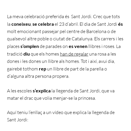
La meva celebració preferida és Sant Jordi. Crec que tots
la
coneixeu
,
se celebra
el 23 d’abril. El dia de Sant Jordi
és
molt emocionant passejar pel centre de Barcelona o de
qualsevol altre poble o ciutat de Catalunya. Els carrers i les
places
s’omplen
de parades on
es venen
llibres i roses. La
tradició
diu
que els homes
han de regalar
una rosa a les
dones i les dones un llibre als homes. Tot i així, avui dia,
gairebé tothom
rep
un llibre de part de la parella o
d’alguna altra persona propera.
A les escoles
s’explica
la llegenda de Sant Jordi, que va
matar el drac que volia menjar-se la princesa.
Aquí teniu l’enllaç a un vídeo que explica la llegenda de
Sant Jordi: