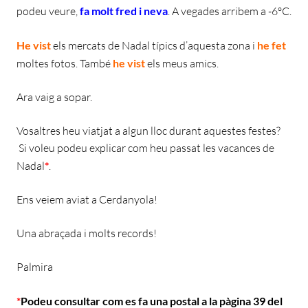
podeu veure,
fa molt fred i neva
. A vegades arribem a -6ºC.
He vist
els mercats de Nadal típics d’aquesta zona i
he fet
moltes fotos. També
he vist
els meus amics.
Ara vaig a sopar.
Vosaltres heu viatjat a algun lloc durant aquestes festes?
Si voleu podeu explicar com heu passat les vacances de
Nadal
*
.
Ens veiem aviat a Cerdanyola!
Una abraçada i molts records!
Palmira
*
Podeu consultar com es fa una postal a la pàgina 39 del