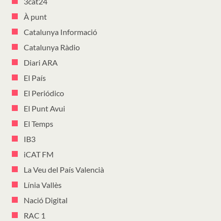
3cat24
À punt
Catalunya Informació
Catalunya Ràdio
Diari ARA
El País
El Periódico
El Punt Avui
El Temps
IB3
iCAT FM
La Veu del País Valencià
Línia Vallès
Nació Digital
RAC 1