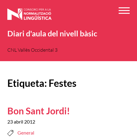
Vés
al
Menú
contingut
Diari d'aula del nivell bàsic
CNL Vallès Occidental 3
Etiqueta:
Festes
Bon Sant Jordi!
23 abril 2012
General