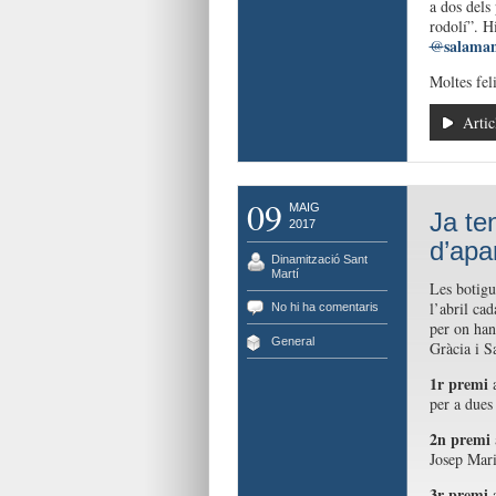
a dos dels 
rodolí”. H
salama
@
Moltes feli
Artic
09
MAIG
Ja te
2017
d’apa
Dinamització Sant
Martí
Les botigu
l’abril ca
No hi ha comentaris
per on han
General
Gràcia i S
1r premi
a
per a dues
2n premi
Josep Mari
3r premi