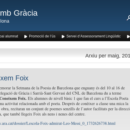
amb Gràcia
lona
pai alumnat
Promoció de l’ús
Servei d’Assessorament Lingüístic
Arxiu per maig, 20
ixem Foix
orar la Setmana de la Poesia de Barcelona que enguany és del 10 al 16 de
elegació de Gràcia i Sarrià-Sant Gervasi del CNL de Barcelona du a terme
Coneixem Foix.
Els alumnes de nivell bàsic 1 que fan el curs a l’Escola Poeta
na activitat relacionada amb el poeta. Després de conèixer a classe una mica la
 obra, recitaran un conjunt de poemes senzills de l’autor facilitats per la direcc
a, que també llegeix Foix als nens i nenes del centre.
w.ara.cat/dossier/Lescola-Foix-admirat-Leo-Messi_0_1732626738.html