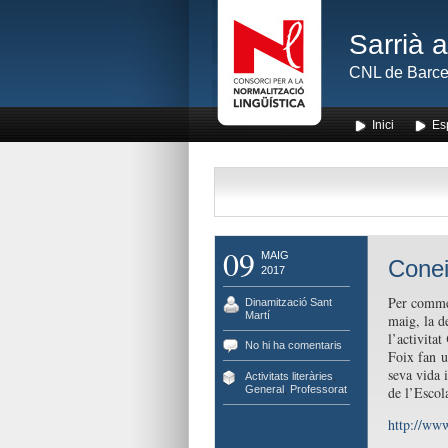
Sarrià 
CNL de Barce
Inici
Es
09
MAIG
Cone
2017
Per commem
Dinamització Sant
Martí
maig, la d
l’activitat
No hi ha comentaris
Foix fan u
seva vida i
Activitats literàries
,
General
,
Professorat
de l’Escol
http://ww