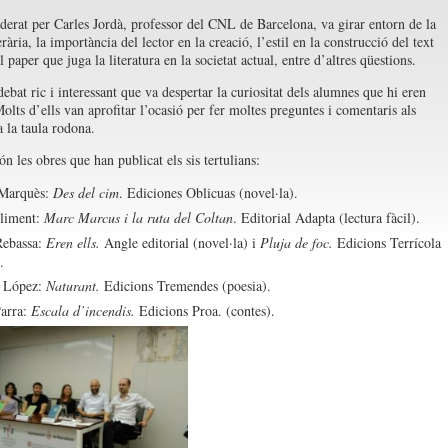
derat per Carles Jordà, professor del CNL de Barcelona, va girar entorn de la
erària, la importància del lector en la creació, l’estil en la construcció del text
 el paper que juga la literatura en la societat actual, entre d’altres qüestions.
ebat ric i interessant que va despertar la curiositat dels alumnes que hi eren
olts d’ells van aprofitar l’ocasió per fer moltes preguntes i comentaris als
a la taula rodona.
n les obres que han publicat els sis tertulians:
Marquès:
Des del cim
. Ediciones Oblicuas (novel·la).
liment:
Marc Marcus i la ruta del Coltan
. Editorial Adapta (lectura fàcil).
Rebassa:
Eren ells.
Angle editorial (novel·la)
i
Pluja de foc.
Edicions Terrícola
.
a López:
Naturant.
Edicions Tremendes (poesia).
arra:
Escala d’incendis.
Edicions Proa. (contes).