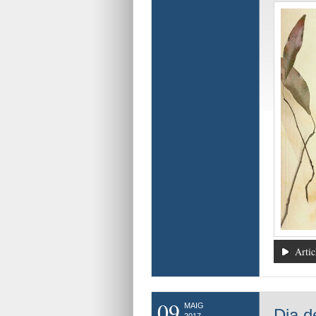
Artic
09
MAIG
Dia d