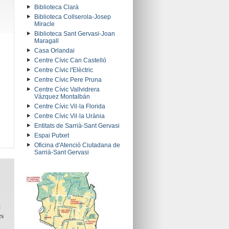
Biblioteca Clarà
Biblioteca Collserola-Josep
Miracle
Biblioteca Sant Gervasi-Joan
Maragall
Casa Orlandai
Centre Cívic Can Castelló
Centre Cívic l'Elèctric
Centre Cívic Pere Pruna
Centre Cívic Vallvidrera
Vázquez Montalbán
Centre Cívic Vil·la Florida
Centre Cívic Vil·la Urània
Entitats de Sarrià-Sant Gervasi
Espai Putxet
Oficina d'Atenció Ciutadana de
Sarrià-Sant Gervasi
c
es