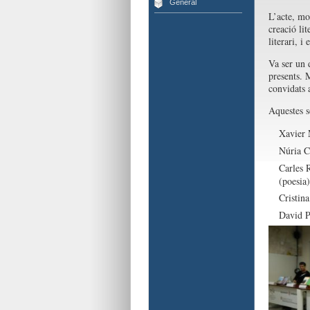
General
L’acte, mo
creació lit
literari, i
Va ser un d
presents. M
convidats 
Aquestes só
Xavier 
Núria C
Carles 
(poesia)
Cristin
David P