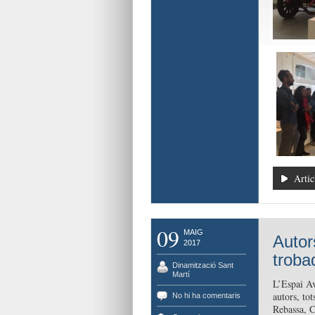
Artic
09
MAIG
Autor
2017
trobad
Dinamització Sant
Martí
L’Espai Av
autors, to
No hi ha comentaris
Rebassa, C