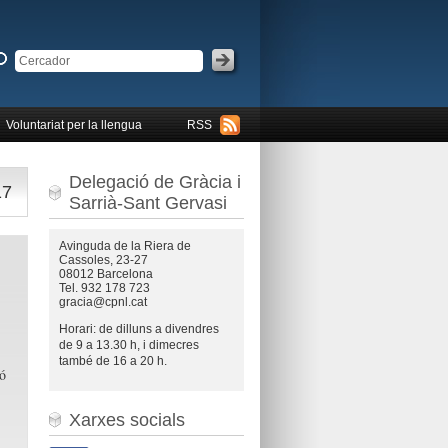
Voluntariat per la llengua
RSS
Delegació de Gràcia i
17
Sarrià-Sant Gervasi
Avinguda de la Riera de
Cassoles, 23-27
08012 Barcelona
Tel. 932 178 723
gracia@cpnl.cat
Horari: de dilluns a divendres
de 9 a 13.30 h, i dimecres
també de 16 a 20 h.
ió
Xarxes socials