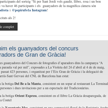
participants del sorteig “Si per Sant Jordi vols gaudir, llibre, rosa i un bon
i va haver 46 participants i els guanyadors de la magnífica càmera són
ndreta
@pepirufo1a Instagram
i
!
citats als 2!
le complet
nim els guanyadors del concurs
radors de Gran de Gràcia!
es guanyadores del Concurs de fotografies d’aparadors dins la campanya “A
da paraula val per mil”, exposades a La Violeta del 24 d’abril al 4 de de maig,
 passat 423 persones, i organitzat per l’Eix Gran de Gràcia i la delegació de
arrià-Sant Gervasi del CNL de Barcelona han estat:
Del Be a la Manta
 la botiga
, consistent en un sopar al restaurant La Terminal
 persones i dues invitacions per a un espectacle del
Tradicionàrius.
Orient Express
a la botiga
, consistent en el llibre
La Gràcia desapareguda, de
a Contel
Xarcuteria Mas
a la
, consistent en una
composició floral de la floristeria Anabe