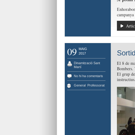
Enhorabona
campanya h
Artic
09
MAIG
Sorti
2017
El 8 de ma
Dinamització Sant
Martí
Bombers. V
El grup de 
No hi ha comentaris
instructius
General
,
Professorat