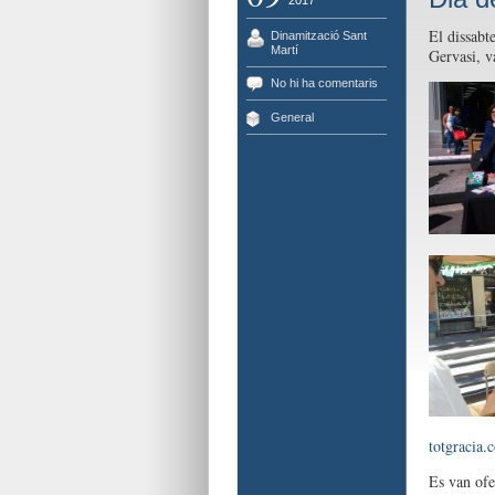
2017
El dissabt
Dinamització Sant
Martí
Gervasi, v
No hi ha comentaris
General
totgracia.
Es van ofe