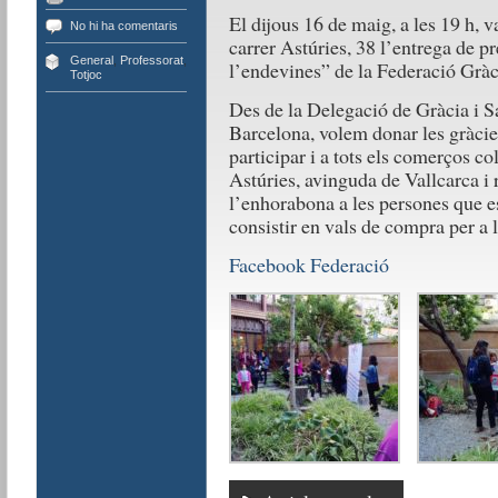
El dijous 16 de maig, a les 19 h, va
No hi ha comentaris
carrer Astúries, 38 l’entrega de p
General
,
Professorat
,
l’endevines” de la Federació Grà
Totjoc
Des de la Delegació de Gràcia i S
Barcelona, volem donar les gràcie
participar i a tots els comerços co
Astúries, avinguda de Vallcarca i
l’enhorabona a les persones que e
consistir en vals de compra per a 
Facebook Federació