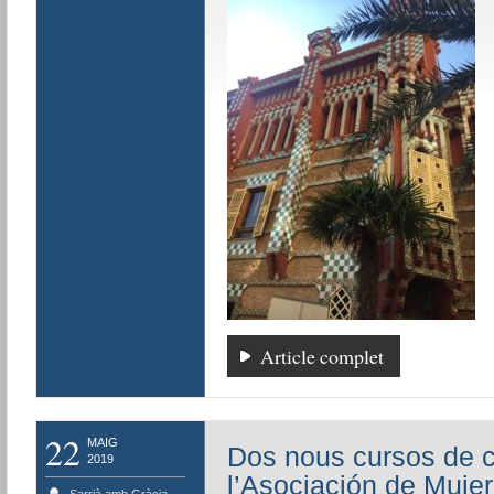
Article complet
22
MAIG
Dos nous cursos de ca
2019
l’Asociación de Muje
Sarrià amb Gràcia