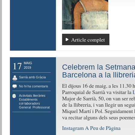
Article complet
17
MAIG
Celebrem la Setmana
2019
Barcelona a la llibre
Sarrià amb Gràcia
El dijous 16 de maig, a les 11.30 h
No hi ha comentaris
Parroquial de Sarrià va visitar la
L
Activitats literàries
,
Major de Sarrià, 50, on van ser r
Establiments
de la llibreria, i van llegir un seg
col·laboradors
,
General
,
Professorat
Miquel Martí i Pol. Seguidament l
va recitar alguns dels seus poemes
Instagram A Peu de Pàgina