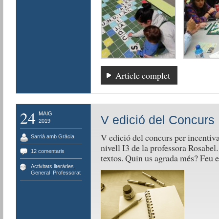
Article complet
24
MAIG
V edició del Concurs 
2019
V edició del concurs per incentivar
Sarrià amb Gràcia
nivell I3 de la professora Rosabel
12 comentaris
textos. Quin us agrada més? Feu e
Activitats literàries
,
General
,
Professorat