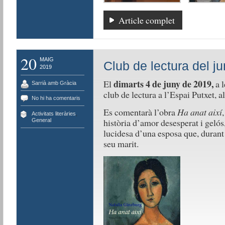
Article complet
20
MAIG
Club de lectura del ju
2019
dimarts 4 de juny de 2019,
El
a 
Sarrià amb Gràcia
club de lectura a l’Espai Putxet, a
No hi ha comentaris
Es comentarà l’obra
Ha anat així
Activitats literàries
,
història d’amor desesperat i gelós
General
lucidesa d’una esposa que, durant a
seu marit.