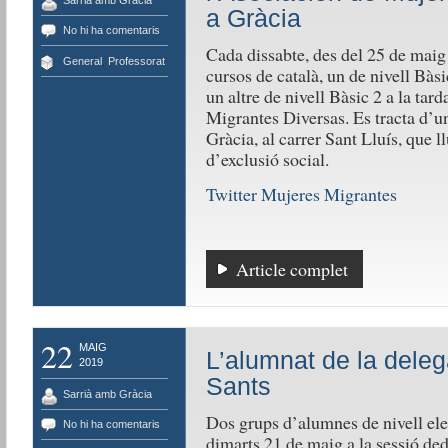
a Gràcia
No hi ha comentaris
Cada dissabte, des del 25 de maig 
General
,
Professorat
cursos de català, un de nivell Bàsi
un altre de nivell Bàsic 2 a la tar
Migrantes Diversas. Es tracta d’u
Gràcia, al carrer Sant Lluís, que l
d’exclusió social.
Twitter Mujeres Migrantes
Article complet
22
MAIG
L’alumnat de la dele
2019
Sants
Sarrià amb Gràcia
Dos grups d’alumnes de nivell elem
No hi ha comentaris
dimarts 21 de maig a la sessió ded