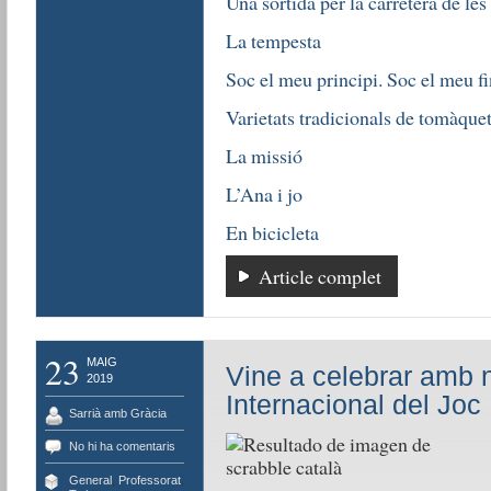
Una sortida per la carretera de le
La tempesta
Soc el meu principi. Soc el meu fi
Varietats tradicionals de tomàque
La missió
L’Ana i jo
En bicicleta
Article complet
23
MAIG
Vine a celebrar amb n
2019
Internacional del Joc
Sarrià amb Gràcia
No hi ha comentaris
General
,
Professorat
,