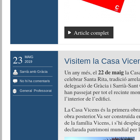
Article complet
23
MAIG
Visitem la Casa Vice
2019
22 de maig
Un any més, el
la Casa
Sarrià amb Gràcia
celebrar Santa Rita, tradició arrel
No hi ha comentaris
delegació de Gràcia i Sarrià-Sant 
han passejat per tot el recinte mon
General
,
Professorat
l’interior de l’edifici.
La Casa Vicens és la primera obra
obra posterior.Va ser construïda e
de la família Vicens, i s’hi despleg
declarada patrimoni mundial per