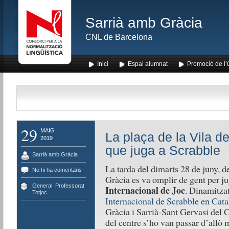
Sarrià amb Gràcia
CNL de Barcelona
Inici
Espai alumnat
Promoció de l’
29
MAIG
La plaça de la Vila d
2019
que juga a Scrabble
Sarrià amb Gràcia
La tarda del dimarts 28 de juny, de
No hi ha comentaris
Gràcia es va omplir de gent per ju
General
,
Professorat
,
Internacional de Joc
. Dinamitzat
Totjoc
Internacional de Scrabble en Cata
Gràcia i Sarrià-Sant Gervasi del 
del centre s’ho van passar d’allò 