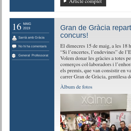
Article complet
16
MAIG
Gran de Gràcia repart
2019
concurs!
Sarrià amb Gràcia
El dimecres 15 de maig, a les 18 h
No hi ha comentaris
“Si l’encertes, l’endevines” de l’
General
,
Professorat
Volem donar les gràcies a totes per
comerços col·laboradors i l’enhor
els premis, que van consistir en v
carrer Gran de Gràcia, gentilesa 
Àlbum de fotos