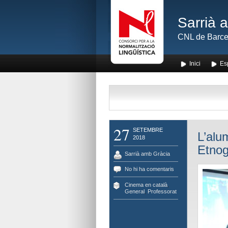
Sarrià 
CNL de Barce
Inici
Es
27
SETEMBRE
L’alu
2018
Etnog
Sarrià amb Gràcia
No hi ha comentaris
Cinema en català
,
General
,
Professorat