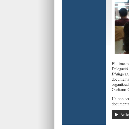
El dimecre
Delegació 
D’aligues,
documental
organitzad
Occitano-C
Un cop aca
documental 
Artic