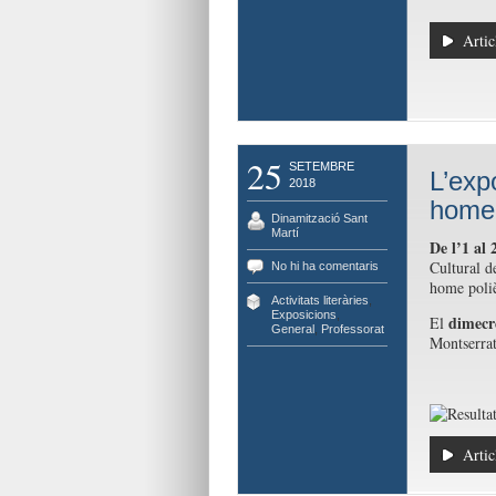
Artic
25
SETEMBRE
L’expo
2018
home 
Dinamització Sant
Martí
De l’1 al 
Cultural de
No hi ha comentaris
home polièd
Activitats literàries
,
Exposicions
,
dimecr
El
General
,
Professorat
Montserrat
Artic