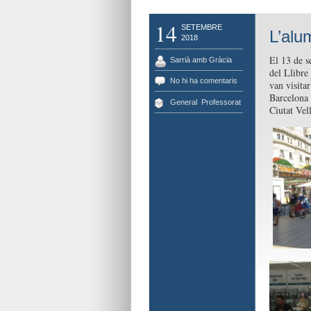
14
SETEMBRE
L’alu
2018
El 13 de s
Sarrià amb Gràcia
del Llibre 
No hi ha comentaris
van visita
Barcelona 
General
,
Professorat
Ciutat Vel