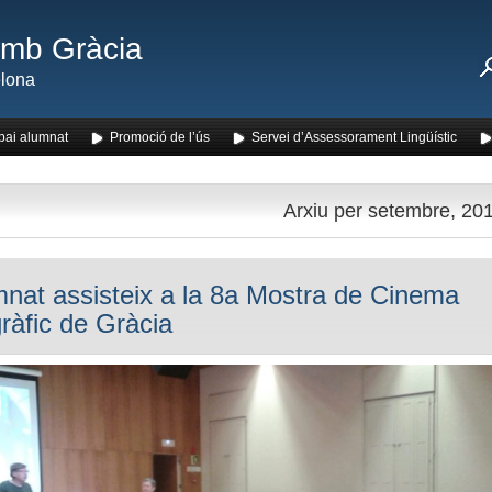
amb Gràcia
lona
pai alumnat
Promoció de l’ús
Servei d’Assessorament Lingüístic
Arxiu per setembre, 20
mnat assisteix a la 8a Mostra de Cinema
ràfic de Gràcia