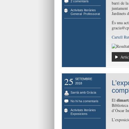
2 comentaris
barri de l
juntament 
Activitats literàries
,
Jardinets 
General
,
Professorat
És una acti
gracia@cpn
Cartell Ru
Artic
25
SETEMBRE
L’exp
2018
compl
Sarrià amb Gràcia
dimart
El
No hi ha comentaris
Biblioteca
d’Òscar In
Activitats literàries
,
Exposicions
L’exposici