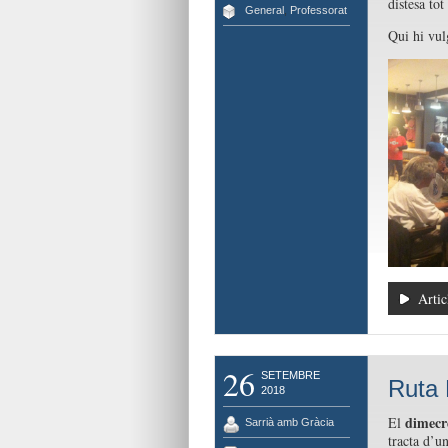
distesa tot
General
,
Professorat
Qui hi vul
Artic
26
SETEMBRE
Ruta 
2018
dimecre
El
Sarrià amb Gràcia
tracta d’u