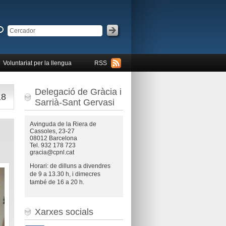
Voluntariat per la llengua
RSS
Delegació de Gràcia i
18
Sarrià-Sant Gervasi
Avinguda de la Riera de
Cassoles, 23-27
08012 Barcelona
Tel. 932 178 723
gracia@cpnl.cat
Horari: de dilluns a divendres
de 9 a 13.30 h, i dimecres
també de 16 a 20 h.
Xarxes socials