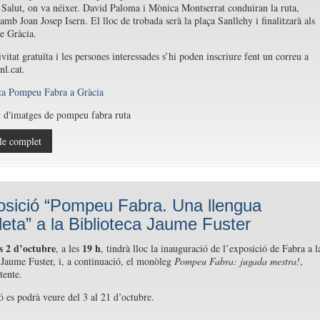
a Salut, on va néixer. David Paloma i Mònica Montserrat conduiran la ruta,
amb Joan Josep Isern. El lloc de trobada serà la plaça Sanllehy i finalitzarà als
de Gràcia.
vitat gratuïta i les persones interessades s’hi poden inscriure fent un correu a
l.cat.
ta Pompeu Fabra a Gràcia
le complet
osició “Pompeu Fabra. Una llengua
eta” a la Biblioteca Jaume Fuster
s
2 d’octubre
19 h
, a les
, tindrà lloc la inauguració de l’exposició de Fabra a l
 Jaume Fuster, i, a continuació, el monòleg
Pompeu Fabra: jugada mestra!
,
tente.
ó es podrà veure del 3 al 21 d’octubre.