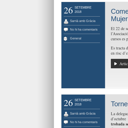
26
SETEMBRE
Comen
2018
Mujer
Sarrià amb Gràcia
El 22 de s
No hi ha comentaris
l’Asociaci
cursos es p
General
Es tracta 
en risc d’e
Artic
26
SETEMBRE
Torne
2018
La delegac
Sarrià amb Gràcia
d’octubre 
No hi ha comentaris
trobada 