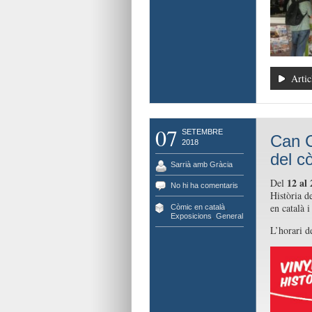
Artic
07
SETEMBRE
Can C
2018
del c
Sarrià amb Gràcia
12 al
Del
No hi ha comentaris
Història d
en català i
Còmic en català
,
Exposicions
,
General
L’horari d