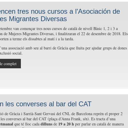
cen tres nous cursos a l’Asociación de
es Migrantes Diversas
etembre van començar tres nous cursos de català de nivell Bàsic 1, 2 i 3 a
ón de Mujeres Migrantes Diversas, i finalitzaran el 22 de desembre de 2018. Els
orten a terme els dissabtes al matí i a la tarda.
d’una associació amb seu al barri de Gràcia que lluita per ajudar grups de dones
xclusió social.
le complet
n les converses al bar del CAT
ió de Gràcia i Sarrià-Sant Gervasi del CNL de Barcelona reprèn el proper 2
les converses al bar del CAT (plaça d’Anna Frank, s/n). Es tracta d’una
setmanal
dilluns
19 a 20 h
que té lloc cada
de
per parlar en català de manera