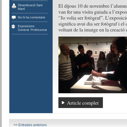
El dijous 10 de novembre l’alumn
Dinamització Sant
Martí
van fer una visita guiada a l’expos
“Jo volia ser fotògraf”. L’exposici
No hi ha comentaris
significa avui dia ser fotògraf i el
Exposicions
,
voltant de la imatge en la creació
General
,
Professorat
Article complet
<<
Entrades anteriors