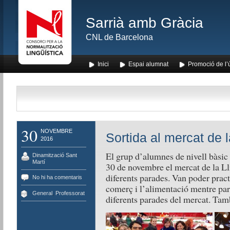
Sarrià amb Gràcia
CNL de Barcelona
Inici
Espai alumnat
Promoció de l’
30
NOVEMBRE
Sortida al mercat de l
2016
El grup d’alumnes de nivell bàsic 
Dinamització Sant
Martí
30 de novembre el mercat de la Lli
diferents parades. Van poder pract
No hi ha comentaris
comerç i l’alimentació mentre par
General
,
Professorat
diferents parades del mercat. Tamb