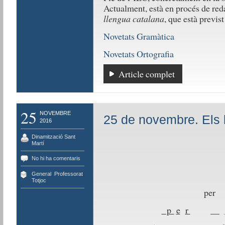
Actualment, està en procés de red
llengua catalana
, que està previst
Novetats Gramàtica
Novetats Ortografia
Article complet
25
NOVEMBRE
25 de novembre. Els 
2016
Dinamització Sant
Martí
No hi ha comentaris
General
,
Professorat
,
Totjoc
pe
p
e
r
__ __ 