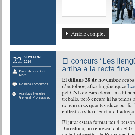
Article complet
22
NOVEMBRE
El concurs “Les lleng
2016
arriba a la recta final
Dinamització Sant
Martí
dilluns
28 de novembre
El
acaba 
No hi ha comentaris
d’autobiografies lingüístiques
Les
pel CNL de Barcelona. Ja s’hi han
Activitats literàries
,
treballs, però encara hi ha temps 
General
,
Professorat
donem unes quantes idees per fer 
enllestida s’ha d’enviar a l’adreça
El jurat estarà format per 4 pers
Barcelona, un representant del 
de la Universitat de Barcelona i 