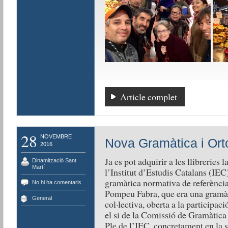
Article complet
28
NOVEMBRE
Nova Gramàtica i Ort
2016
Ja es pot adquirir a les llibreries l
Dinamització Sant
Martí
l’Institut d’Estudis Catalans (IEC
gramàtica normativa de referència
No hi ha comentaris
Pompeu Fabra, que era una gramàti
General
col·lectiva, oberta a la participac
el si de la Comissió de Gramàtica i
Ple de l’IEC, concretament en la s