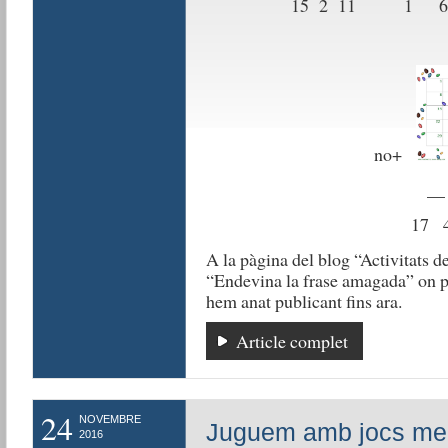
15 2 11 1 
no+
__ __
17 4
A la pàgina del blog “Activitats de
“Endevina la frase amagada” on po
hem anat publicant fins ara.
Article complet
24
NOVEMBRE
Juguem amb jocs me
2016