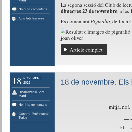
Martí
La segona sessió del Club de lectu
dimecres 23 de novembre
No hi ha comentaris
, a les
Activitats literàries
Es comentarà
Pigmalió
, de Joan O
Article complet
18
NOVEMBRE
18 de novembre. Els 
2016
Dinamització Sant
Martí
No hi ha comentaris
mitja, no
General
,
Professorat
,
__ 
Totjoc
10 