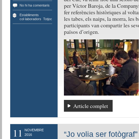
per Víctor Baroja, de la Companyi
No hi ha comentaris
fer referències històriques al volt
Establiments
les tabes, els naips, la morra, les b
col·laboradors
,
Totjoc
participants van compartir les sev
països d’origen.
Article complet
11
NOVEMBRE
“Jo volia ser fotògraf”
2016