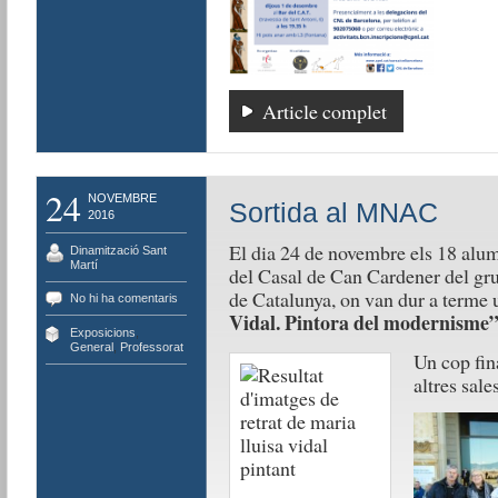
Article complet
24
NOVEMBRE
Sortida al MNAC
2016
El dia 24 de novembre els 18 alumn
Dinamització Sant
Martí
del Casal de Can Cardener del gru
de Catalunya, on van dur a terme 
No hi ha comentaris
Vidal. Pintora del modernisme”
Exposicions
,
General
,
Professorat
Un cop fina
altres sale