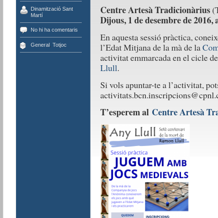
Centre Artesà Tradicionàrius
(
Dinamització Sant
Martí
Dijous, 1 de desembre de 2016, a
No hi ha comentaris
En aquesta sessió pràctica, conei
l’Edat Mitjana de la mà de la
Comp
General
,
Totjoc
activitat emmarcada en el cicle d
Llull
.
Si vols apuntar-te a l’activitat, po
activitats.bcn.inscripcions@cpnl.c
T’esperem al
Centre Artesà Tra