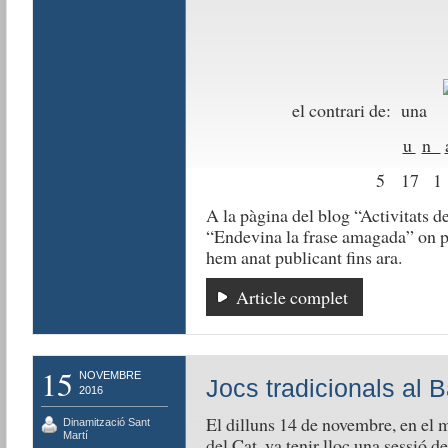
el contrari de: una
u
n
5 17 1
A la pàgina del blog “Activitats de
“Endevina la frase amagada” on po
hem anat publicant fins ara.
Article complet
15
NOVEMBRE
Jocs tradicionals al 
2016
El dilluns 14 de novembre, en el 
Dinamització Sant
Martí
del Cat, va tenir lloc una sessió d