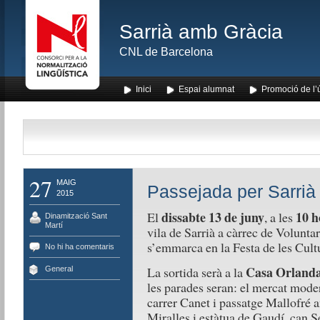
Sarrià amb Gràcia
CNL de Barcelona
Inici
Espai alumnat
Promoció de l’
27
MAIG
Passejada per Sarrià
2015
dissabte 13 de juny
10 h
El
, a les
Dinamització Sant
Martí
vila de Sarrià a càrrec de Voluntari
s’emmarca en la Festa de les Cult
No hi ha comentaris
Casa Orlanda
La sortida serà a la
General
les parades seran: el mercat modern
carrer Canet i passatge Mallofré 
Miralles i estàtua de Gaudí, can S