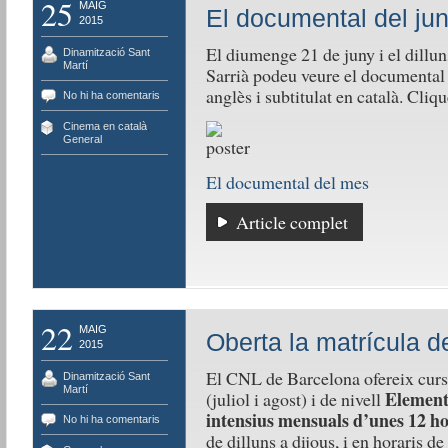
25
MAIG
El documental del ju
2015
El diumenge 21 de juny i el dilluns
Dinamització Sant
Martí
Sarrià podeu veure el documenta
anglès i subtitulat en català. Cliq
No hi ha comentaris
Cinema en català
,
General
El documental del mes
Article complet
22
MAIG
Oberta la matrícula d
2015
El CNL de Barcelona ofereix curso
Dinamització Sant
Martí
Elementa
(juliol i agost) i de nivell
intensius mensuals d’unes 12 ho
No hi ha comentaris
de dilluns a dijous, i en horaris de