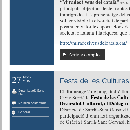
“Mirades i veus del català”
és un
principals objectius desfer tòpics i
immigrades i l’aprenentatge del 
vol fer visible la diversitat de par
posant en valor les aportacions de 
societat catalana i la riquesa que 
http://miradesiveusdelcatala.cat/
Article complet
27
MAIG
Festa de les Cultures
2015
El diumenge 7 de juny, tindrà lloc 
Dinamització Sant
Martí
Festa de les Cult
Cívic Sarrià la
Diversitat Cultural, el Diàleg i
No hi ha comentaris
Districte de Sarrià-Sant Gervasi i
General
participació d’entitats i organitz
de Gràcia i Sarrià-Sant Gervasi, h