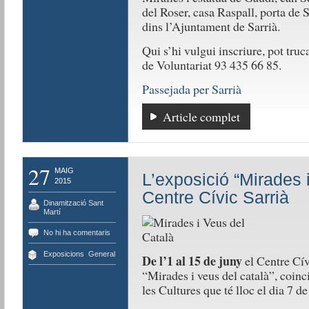
del Roser, casa Raspall, porta de Sa
dins l’Ajuntament de Sarrià.
Qui s’hi vulgui inscriure, pot truc
de Voluntariat 93 435 66 85.
Passejada per Sarrià
Article complet
27
MAIG
L’exposició “Mirades i
2015
Centre Cívic Sarrià
Dinamització Sant
Martí
No hi ha comentaris
Exposicions
,
General
De l’1 al 15 de juny
el Centre Cív
“Mirades i veus del català”, coinc
les Cultures que té lloc el dia 7 de