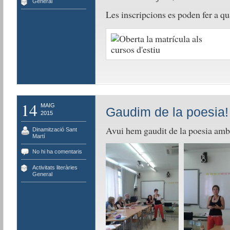
General
Les inscripcions es poden fer a qu
14
MAIG
Gaudim de la poesia!
2015
Avui hem gaudit de la poesia amb 
Dinamització Sant
Martí
No hi ha comentaris
Activitats literàries
,
General