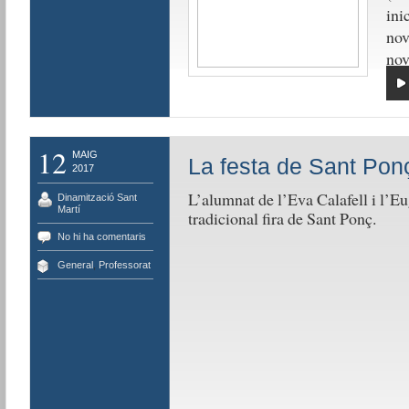
ini
no
no
12
MAIG
La festa de Sant Pon
2017
L’alumnat de l’Eva Calafell i l’Eu
Dinamització Sant
Martí
tradicional fira de Sant Ponç.
No hi ha comentaris
General
,
Professorat