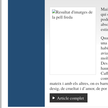
Mai 
qui 
pod
abso
est
Quan
una 
habi
avia
molt
Des 
haur
Caff
conv
mateix i amb els altres, on es barr
desig, de crueltat i d’amor, de por
Article complet