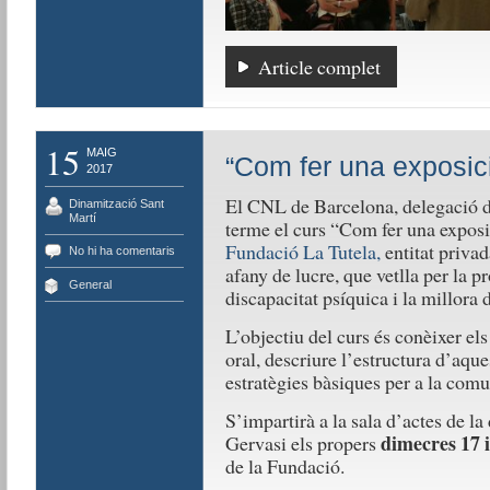
Article complet
15
MAIG
“Com fer una exposici
2017
El CNL de Barcelona, delegació de
Dinamització Sant
Martí
terme el curs “Com fer una exposic
Fundació La Tutela,
entitat privad
No hi ha comentaris
afany de lucre, que vetlla per la p
General
discapacitat psíquica i la millora d
L’objectiu del curs és conèixer el
oral, descriure l’estructura d’aque
estratègies bàsiques per a la comu
S’impartirà a la sala d’actes de la
dimecres 17 
Gervasi els propers
de la Fundació.