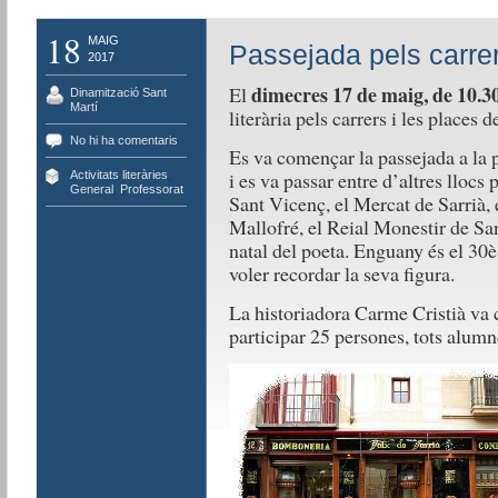
18
MAIG
Passejada pels carrer
2017
dimecres 17 de maig, de 10.30
El
Dinamització Sant
Martí
literària pels carrers i les places d
No hi ha comentaris
Es va començar la passejada a la pl
i es va passar entre d’altres llocs
Activitats literàries
,
General
,
Professorat
Sant Vicenç, el Mercat de Sarrià, e
Mallofré, el Reial Monestir de Sant
natal del poeta. Enguany és el 30è 
voler recordar la seva figura.
La historiadora Carme Cristià va c
participar 25 persones, tots alumn