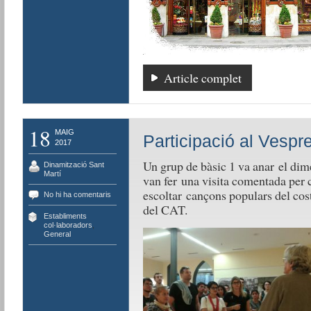
Article complet
18
MAIG
Participació al Vespre
2017
Un grup de bàsic 1 va anar el dim
Dinamització Sant
Martí
van fer una visita comentada per 
escoltar cançons populars del co
No hi ha comentaris
del CAT.
Establiments
col·laboradors
,
General