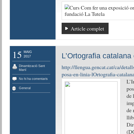
Article complet
15
MAIG
L’Ortografia catalana 
2017
http://llengua.gencat.cat/ca/detal
Dinamització Sant
Martí
posa-en-linia-lOrtografia-catalan
No hi ha comentaris
L’I
pos
General
de 
imp
de 
lli
Dir
(DG