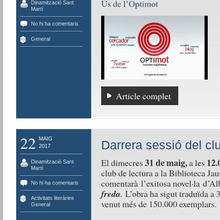
Ús de l’Optimot
Dinamització Sant
Martí
No hi ha comentaris
General
Article complet
22
MAIG
Darrera sessió del cl
2017
31 de maig,
12.
El dimecres
a les
Dinamització Sant
Martí
club de lectura a la Biblioteca Ja
comentarà l’exitosa novel·la d’Al
No hi ha comentaris
freda
. L’obra ha sigut traduïda a 3
Activitats literàries
,
venut més de 150.000 exemplars.
General