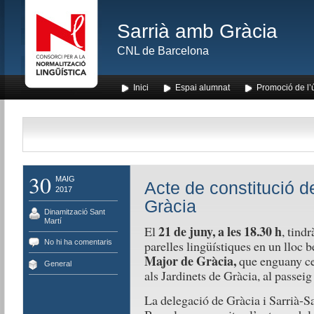
Sarrià amb Gràcia
CNL de Barcelona
Inici
Espai alumnat
Promoció de l’
30
MAIG
Acte de constitució de
2017
Gràcia
Dinamització Sant
Martí
21 de juny, a les 18.30 h
El
, tind
No hi ha comentaris
parelles lingüístiques en un lloc 
Major de Gràcia,
que enguany cele
General
als Jardinets de Gràcia, al passeig
La delegació de Gràcia i Sarrià-