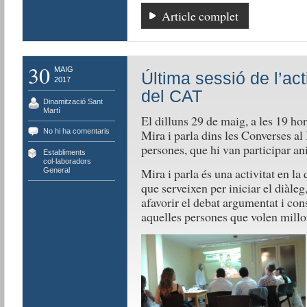
Article complet
30
MAIG
Última sessió de l’acti
2017
del CAT
Dinamització Sant
Martí
El dilluns 29 de maig, a les 19 hor
No hi ha comentaris
Mira i parla dins les Converses al 
persones, que hi van participar a
Establiments
col·laboradors
,
Mira i parla és una activitat en l
General
que serveixen per iniciar el diàleg
afavorir el debat argumentat i cons
aquelles persones que volen millor