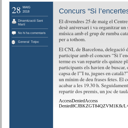
28
MAIG
Concurs “Si l’encerte
2018
El divendres 25 de maig el Centre
Dinamització Sant
Martí
desè aniversari i va organitzar un s
música amb el grup de rumba cata
No hi ha comentaris
per a tothom.
General
,
Totjoc
El CNL de Barcelona, delegació de
participar amb el concurs “Si l’en
terme es van repartir els quinze pl
participants els havien de buscar, o
capsa de l'”I tu, jugues en català?
un mínim de deu frases fetes. El c
acabar a les 19.30 h. Seguidament v
repartir dos premis, un joc de taula