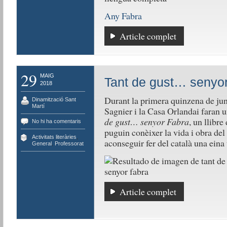
Any Fabra
Article complet
29
MAIG
Tant de gust… senyo
2018
Durant la primera quinzena de juny
Dinamització Sant
Martí
Sagnier i la Casa Orlandai faran un
de gust… senyor Fabra
, un llibre
No hi ha comentaris
puguin conèixer la vida i obra del 
Activitats literàries
,
aconseguir fer del català una eina ú
General
,
Professorat
Article complet