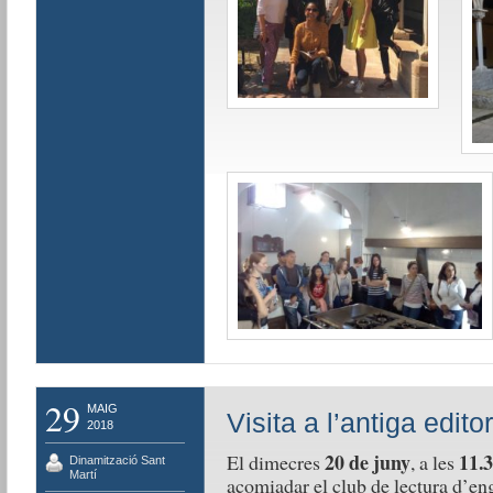
29
MAIG
Visita a l’antiga edito
2018
20 de juny
11.3
El dimecres
, a les
Dinamització Sant
Martí
acomiadar el club de lectura d’en