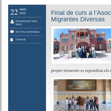
22
MAIG
Final de curs a l’Aso
2018
Migrantes Diversas
Dinamització Sant
Martí
No hi ha comentaris
General
proper trimestre es rependran els 