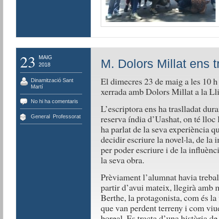
23
MAIG
M. Dolors Millat ens 
2018
El dimecres 23 de maig a les 10 h 
Dinamització Sant
Martí
xerrada amb Dolors Millat a la Ll
No hi ha comentaris
L’escriptora ens ha traslladat dura
reserva índia d’Uashat, on té lloc 
General
,
Professorat
ha parlat de la seva experiència 
decidir escriure la novel·la, de l
per poder escriure i de la influènc
la seva obra.
Prèviament l’alumnat havia treballa
partir d’avui mateix, llegirà amb 
Berthe, la protagonista, com és la
que van perdent terreny i com viu
boreal. Es tracta d’una història de