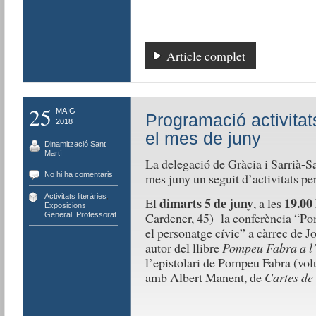
Article complet
25
MAIG
Programació activita
2018
el mes de juny
Dinamització Sant
Martí
La delegació de Gràcia i Sarrià-Sa
No hi ha comentaris
mes juny un seguit d’activitats p
Activitats literàries
,
dimarts 5 de juny
19.00
El
, a les
Exposicions
,
Cardener, 45) la conferència “Pom
General
,
Professorat
el personatge cívic” a càrrec de J
autor del llibre
Pompeu Fabra a l’
l’epistolari de Pompeu Fabra (volu
amb Albert Manent, de
Cartes de