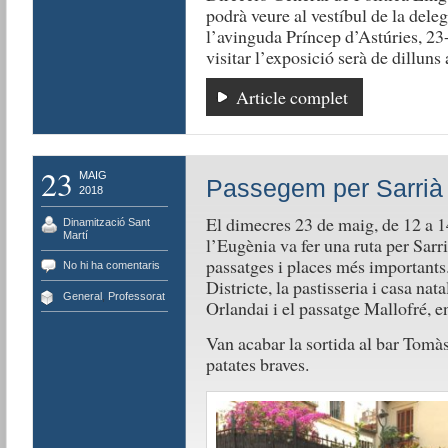
podrà veure al vestíbul de la dele
l’avinguda Príncep d’Astúries, 23
visitar l’exposició serà de dilluns 
Article complet
23
MAIG
Passegem per Sarrià
2018
El dimecres 23 de maig, de 12 a 14
Dinamització Sant
Martí
l’Eugènia va fer una ruta per Sarrià
passatges i places més importants.
No hi ha comentaris
Districte, la pastisseria i casa nat
General
,
Professorat
Orlandai i el passatge Mallofré, en
Van acabar la sortida al bar Tomà
patates braves.