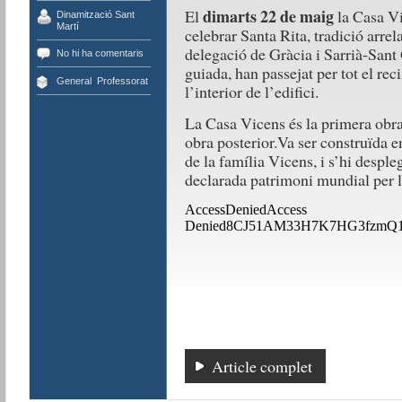
dimarts 22 de maig
El
la Casa Vi
Dinamització Sant
Martí
celebrar Santa Rita, tradició arrel
delegació de Gràcia i Sarrià-Sant 
No hi ha comentaris
guiada, han passejat per tot el rec
General
,
Professorat
l’interior de l’edifici.
La Casa Vicens és la primera obra
obra posterior.Va ser construïda e
de la família Vicens, i s’hi despleg
declarada patrimoni mundial per
Article complet