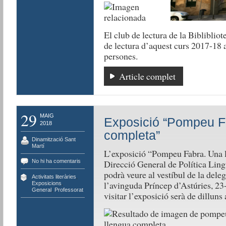
El club de lectura de la Biblibliot
de lectura d’aquest curs 2017-18 
persones.
Article complet
29
MAIG
Exposició “Pompeu F
2018
completa”
Dinamització Sant
Martí
L’exposició “Pompeu Fabra. Una l
No hi ha comentaris
Direcció General de Política Ling
podrà veure al vestíbul de la dele
Activitats literàries
,
l’avinguda Príncep d’Astúries, 23
Exposicions
,
General
,
Professorat
visitar l’exposició serà de dilluns 