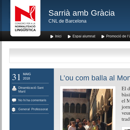
Sarrià amb Gràcia
CNL de Barcelona
Inici
Espai alumnat
Promoció de l’
31
MAIG
L’ou com balla al Mon
2018
El d
Dinamització Sant
Martí
bàsi
el M
No hi ha comentaris
jorn
General
,
Professorat
veur
trad