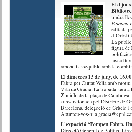
dijous
El
Bibliote
tindrà llo
Pompeu Fa
editada p
d’Oriol G
La publica
figura de
polifacèti
tasca lin
amena i assequible amb la combina
dimecres 13 de juny, de 16.00
El
Fabra per Ciutat Vella amb motiu 
Vila de Gràcia. La trobada serà a 
Zurich
, de la plaça de Catalunya. 
subvencionada pel Districte de Gr
Barcelona, delegació de Gràcia i S
Apunteu-vos-hi a gracia@cpnl.ca
L’exposició
“Pompeu Fabra. Un
Direcció General de Política Ling