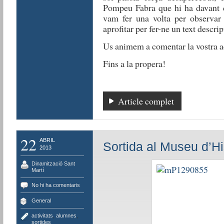
Pompeu Fabra que hi ha davant d
vam fer una volta per observar 
aprofitar per fer-ne un text descript
Us animem a comentar la vostra ac
Fins a la propera!
Article complet
22
ABRIL
Sortida al Museu d’Hi
2013
Dinamització Sant
Martí
No hi ha comentaris
General
activitats
,
alumnes
,
sortides