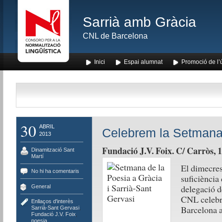
Sarrià amb Gràcia
CNL de Barcelona
Inici
Espai alumnat
Promoció de l’
30
ABRIL
Celebrem la Setmana
2013
Fundació J.V. Foix. C/ Carròs,
Dinamització Sant
Martí
El dimecres
No hi ha comentaris
suficiència
delegació d
General
CNL celebra
Enllaços d'interès
Barcelona a
Sarrià-Sant Gervasi
,
Fundació J.V. Foix
,
poesia