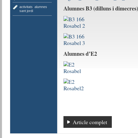
Alumnes B3 (dilluns i dimecres
activitats
,
alumnes
,
sant jordi
Alumnes d’E2
Article complet