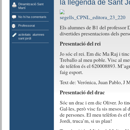
la llegenda de Sant J
Dinamització Sant
Martí
No hi ha comentaris
Els alumnes de B1 del professor D
Professorat
divertides presentacions dels pers
activitats
,
alumnes
,
sant jordi
Presentació del rei
Jo sóc el rei. Em dic Ma Raj i tinc
Treballo al meu poble. Visc al me
de telèfon és el 620008893. M’ag
faig esport.
Text de: Verónica, Juan Pablo, J 
Presentació del drac
Sóc un drac i em dic Oliver. Jo ti
Gal·les, però visc fa sis mesos al
de persones. El meu telèfon és e
Jordi, truca’m, si us plau!