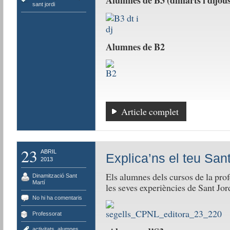
Alumnes de B3 (dimarts i dijous
sant jordi
Alumnes de B2
Article complet
23
ABRIL
Explica’ns el teu Sant
2013
Els alumnes dels cursos de la pro
Dinamització Sant
Martí
les seves experiències de Sant Jor
No hi ha comentaris
Professorat
activitats
,
alumnes
,