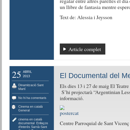
regalar entre altres parelles el di
un llibre de fantasia mentre espero
Text de: Alessia i Jeysson
Article complet
25
ABRIL
El Documental del Mes
2013
Els dies 13 i 27 de maig El Teatr
Dinamització Sant
Martí
S’hi projectarà “Argentinian Les
informació.
No hi ha comentaris
Cinema en català
,
General
cinema en català
,
Centre Parroquial de Sant Vicenç 
documental
,
Enllaços
d'interès Sarrià-Sant