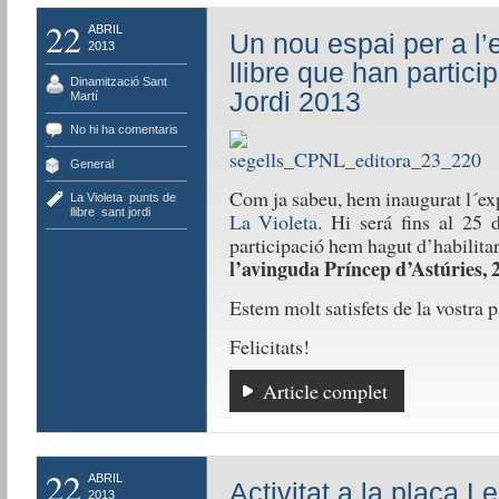
22
ABRIL
Un nou espai per a l’
2013
llibre que han partici
Dinamització Sant
Jordi 2013
Martí
No hi ha comentaris
General
Com ja sabeu, hem inaugurat l´exp
La Violeta
,
punts de
llibre
,
sant jordi
La Violeta
. Hi será fins al 25 
participació hem hagut d’habilita
l’avinguda Príncep d’Astúries, 
Estem molt satisfets de la vostra p
Felicitats!
Article complet
22
ABRIL
Activitat a la plaça L
2013