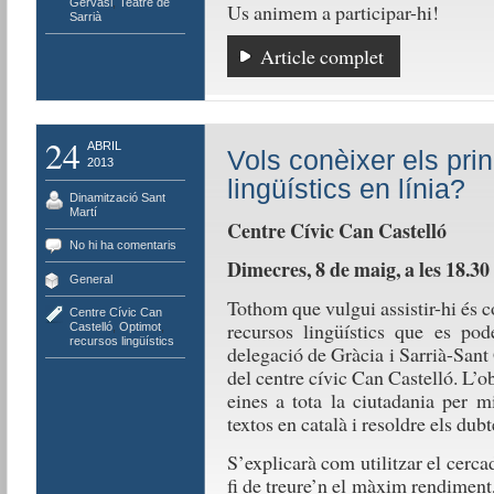
Gervasi
,
Teatre de
Us animem a participar-hi!
Sarrià
Article complet
24
ABRIL
Vols conèixer els pri
2013
lingüístics en línia?
Dinamització Sant
Martí
Centre Cívic Can Castelló
No hi ha comentaris
Dimecres, 8 de maig, a les 18.30
General
Tothom que vulgui assistir-hi és c
Centre Cívic Can
recursos lingüístics que es pod
Castelló
,
Optimot
,
recursos lingüístics
delegació de Gràcia i Sarrià-San
del centre cívic Can Castelló. L’o
eines a tota la ciutadania per mi
textos en català i resoldre els dubt
S’explicarà com utilitzar el cerc
fi de treure’n el màxim rendiment,