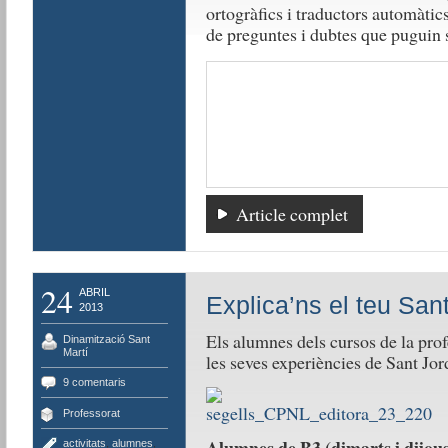
ortogràfics i traductors automàtics
de preguntes i dubtes que puguin s
Article complet
24
ABRIL
Explica’ns el teu Sant
2013
Els alumnes dels cursos de la pro
Dinamització Sant
Martí
les seves experiències de Sant Jor
9 comentaris
Professorat
activitats
,
alumnes
,