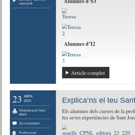
Alumnes d’S3
sant jordi
Alumnes d’I2
Article complet
23
ABRIL
Explica’ns el teu Sant
2013
Els alumnes dels cursos de la pro
Dinamització Sant
Martí
les seves experiències de Sant Jor
16 comentaris
Professorat