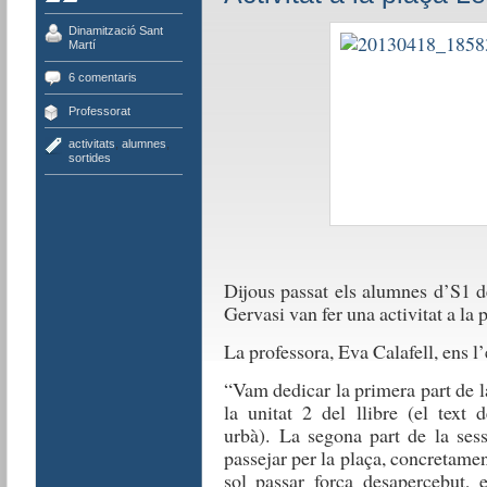
Dinamització Sant
Martí
6 comentaris
Professorat
activitats
,
alumnes
,
sortides
Dijous passat els alumnes d’S1 d
Gervasi van fer una activitat a la 
La professora, Eva Calafell, ens l’
“Vam dedicar la primera part de la 
la unitat 2 del llibre (el text d
urbà). La segona part de la sess
passejar per la plaça, concretam
sol passar força desapercebut, 