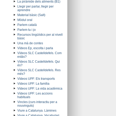
La piràmide dels aliments (B1)
Llegir per parlar, llegir per
aprendre
Material bàsic (Salt)
Mòdul oral
Parlem català
Parlem tu i jo
Recursos lingüístics per al nivell
bàsic
Una mà de contes
Vídeos Ep, escolta i parla
Vídeos SLC Castelldefels. Com
estàs?
Vídeos SLC Castelldefels. Qui
és?
Vídeos SLC Castelldefels. Res
més?
Vídeos UPF: Els transports
Vídeos UPF: La família
Vídeos UPF: La vida acadèmica
Vídeos UPF: Les accions
habituals
Vincles (curs interactiu per a
nouvinguts)
Viure a Catalunya. Làmines
Viure a Catalunya. Vocabulari