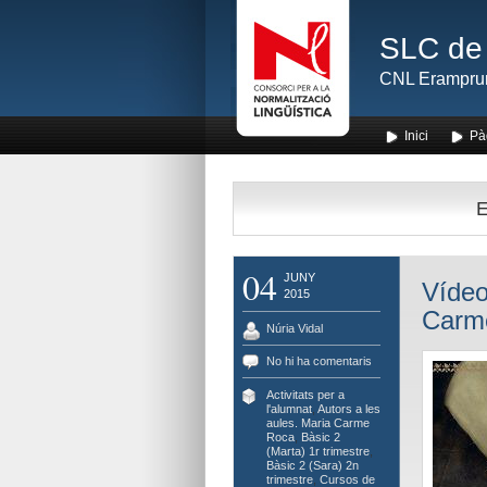
SLC de 
CNL Erampru
Inici
Pà
E
04
JUNY
Vídeo
2015
Carm
Núria Vidal
No hi ha comentaris
Activitats per a
l'alumnat
,
Autors a les
aules. Maria Carme
Roca
,
Bàsic 2
(Marta) 1r trimestre
,
Bàsic 2 (Sara) 2n
trimestre
,
Cursos de