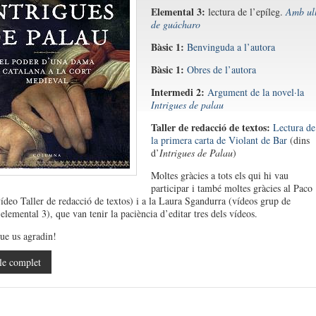
Elemental 3:
lectura de l’epíleg.
Amb ul
de guácharo
Bàsic 1:
Benvinguda a l’autora
Bàsic 1:
Obres de l’autora
Intermedi 2:
Argument de la novel·la
Intrigues de palau
Taller de redacció de textos:
Lectura de
la primera carta de Violant de Bar
(dins
d’
Intrigues de Palau
)
Moltes gràcies a tots els qui hi vau
participar i també moltes gràcies al Paco
ídeo Taller de redacció de textos) i a la Laura Sgandurra (vídeos grup de
elemental 3), que van tenir la paciència d’editar tres dels vídeos.
ue us agradin!
le complet