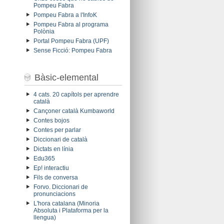
Pompeu Fabra
Pompeu Fabra a l'InfoK
Pompeu Fabra al programa
Polònia
Portal Pompeu Fabra (UPF)
Sense Ficció: Pompeu Fabra
Bàsic-elemental
4 cats. 20 capítols per aprendre
català
Cançoner català Kumbaworld
Contes bojos
Contes per parlar
Diccionari de català
Dictats en línia
Edu365
Ep! interactiu
Fils de conversa
Forvo. Diccionari de
pronunciacions
L'hora catalana (Minoria
Absoluta i Plataforma per la
llengua)