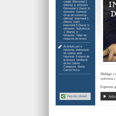
català
,
Elemental 1
(Marta) 1r trimestre
,
Elemental 1 (Sara) 1r
trimestre
,
General
,
Grup de conversa
(Mireia)
,
Intermedi 1
(Marta, matí)
,
Intermedi 3 (Sara) 1r
trimestre
,
Suficiència
1 (Marta) 1r
trimestre
,
Taller de
redacció de textos
Activitats per a
l'alumnat
,
elaboració
de vídeos amb
l'alumnat
,
Foment de
la lectura
,
Institució
de les Lletres
Catalanes
,
Maria
Carme Roca
Hidalgo (v
conversa i 
Esperem q
Artic
Fes-ho córrer!