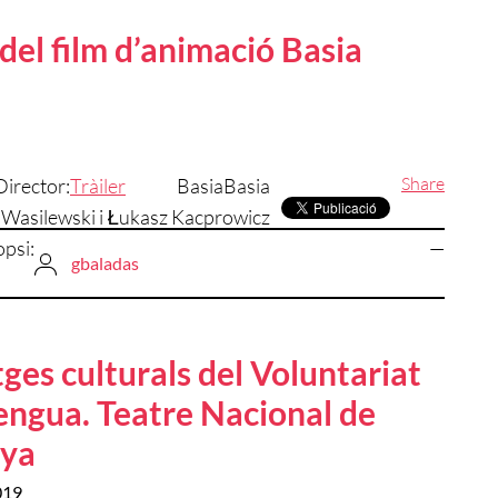
del film d’animació Basia
Share
Director:
Tràiler
Basia
Basia
 Wasilewski i Łukasz Kacprowicz
opsi:
—
gbaladas
ges culturals del Voluntariat
lengua. Teatre Nacional de
nya
019