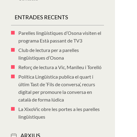
ENTRADES RECENTS
Parelles lingüístiques d’Osona visiten el
programa Està passant de TV3
Club de lectura per a parelles
lingüístiques d’Osona
Reforç de lectura a Vic, Manlleu i Torelló
Política Lingüística publica el quart i
últim Tast de ‘Fils de conversa’, recurs
digital per promoure la conversa en
català de forma lúdica
La XixoVic obre les portes a les parelles
lingüístiques
ARXIUS