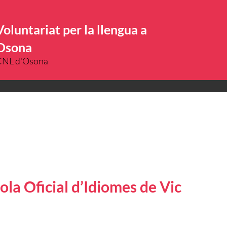
Voluntariat per la llengua a
Osona
CNL d'Osona
ola Oficial d’Idiomes de Vic