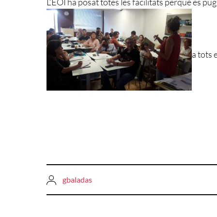
L’EOI ha posat totes les facilitats perquè es p
a tots 
gbaladas