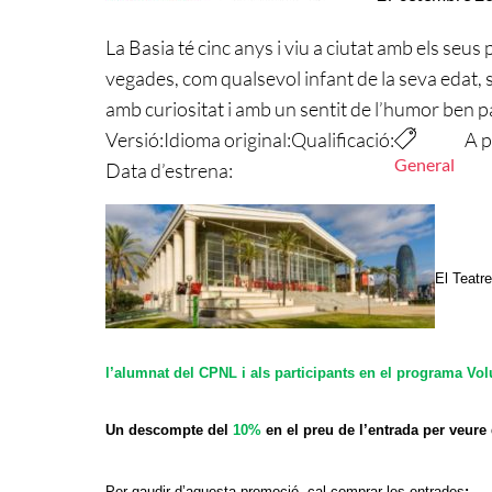
La Basia té cinc anys i viu a ciutat amb els seu
vegades, com qualsevol infant de la seva edat, s
amb curiositat i amb un sentit de l’humor ben p
Versió:
Idioma original:
Qualificació:
A p
General
Data d’estrena:
El Teatr
l’alumnat del CPNL i als participants en el programa Volu
Un descompte del
10%
en el preu de l’entrada per veur
Per gaudir d’aquesta promoció, cal comprar les entrades
: