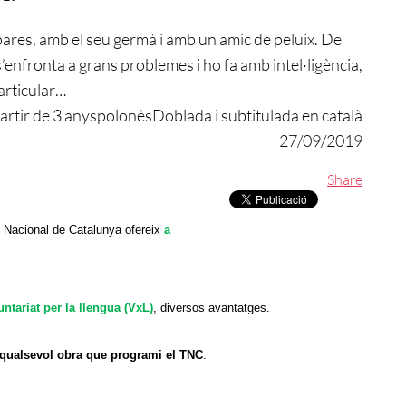
s pares, amb el seu germà i amb un amic de peluix. De
’enfronta a grans problemes i ho fa amb intel·ligència,
articular…
artir de 3 anys
polonès
Doblada i subtitulada en català
27/09/2019
Share
e Nacional de Catalunya ofereix
a
ntariat per la llengua (VxL)
, diversos avantatges.
e qualsevol obra que programi el TNC
.