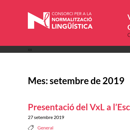
Vés
al
contingut
xx
Mes:
setembre de 2019
Presentació del VxL a l’Esc
27 setembre 2019
General