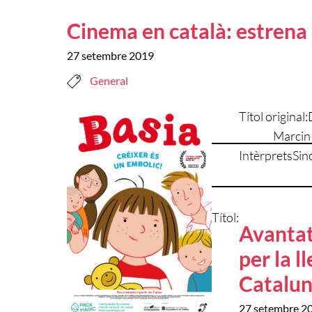
Cinema en català: estrena 
27 setembre 2019
General
Títol original:
Marcin
Intèrprets
Sin
Títol:
Avantat
per la l
Catalu
27 setembre 2