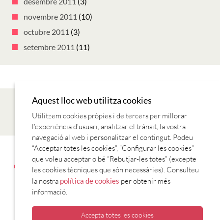
desembre 2011
(3)
novembre 2011
(10)
octubre 2011
(3)
setembre 2011
(11)
Aquest lloc web utilitza cookies
Utilitzem cookies pròpies i de tercers per millorar
l'experiència d'usuari, analitzar el trànsit, la vostra
navegació al web i personalitzar el contingut. Podeu
“Acceptar totes les cookies”, “Configurar les cookies”
AVANTATGES AMB EL CARNET
CONTACTE
ENTITATS
que voleu acceptar o bé “Rebutjar-les totes” (excepte
COL·LABORADORES
ESTABLIMENTS COL·LABORADORS
T’HI
les cookies tècniques que són necessàries). Consulteu
VOLS APUNTAR?
la nostra
política de cookies
per obtenir més
informació.
Accepta totes les cookies