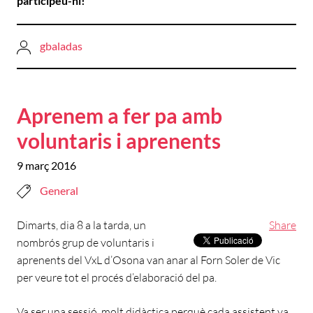
participeu-hi!
gbaladas
Aprenem a fer pa amb
voluntaris i aprenents
9 març 2016
General
Dimarts, dia 8 a la tarda, un
Share
nombrós grup de voluntaris i
aprenents del VxL d’Osona van anar al Forn Soler de Vic
per veure tot el procés d’elaboració del pa.
Va ser una sessió molt didàctica perquè cada assistent va