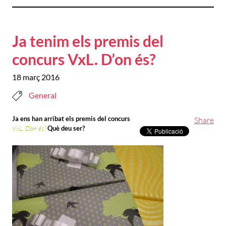
Ja tenim els premis del
concurs VxL. D’on és?
18 març 2016
General
Ja ens han arribat els premis del concurs
Share
VxL. D’on és?
Què deu ser?