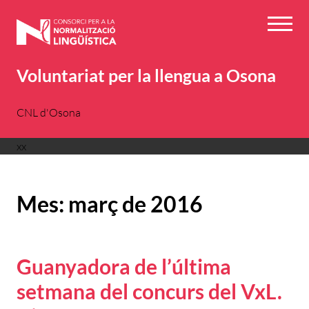
Vés
al
Menú
contingut
Voluntariat per la llengua a Osona
CNL d'Osona
xx
Mes:
març de 2016
Guanyadora de l’última
setmana del concurs del VxL.