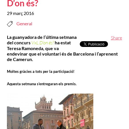
D’on és?
29 març 2016
General
La guanyadora de l’última setmana
Share
del concurs
VxL.D’on és?
ha estat
Teresa Ramoneda, que va
endevinar que el voluntari és de Barcelona i l’aprenent
de Camerun.
Moltes gràcies a tots per la participació!
Aquesta setmana s’entregaran els premis.