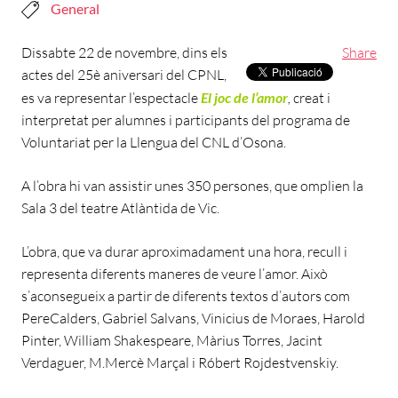
General
Dissabte 22 de novembre, dins els
Share
actes del 25è aniversari del CPNL,
es va representar l’espectacle
El joc de l’amor
,
creat i
interpretat per alumnes i participants del programa de
Voluntariat per la Llengua del CNL d’Osona.
A l’obra hi van assistir unes 350 persones, que omplien la
Sala 3 del teatre Atlàntida de Vic.
L’obra, que va durar aproximadament una hora, recull i
representa diferents maneres de veure l’amor. Això
s’aconsegueix a partir de diferents textos d’autors com
PereCalders, Gabriel Salvans, Vinicius de Moraes, Harold
Pinter, William Shakespeare, Màrius Torres, Jacint
Verdaguer, M.Mercè Marçal i Róbert Rojdestvenskiy.