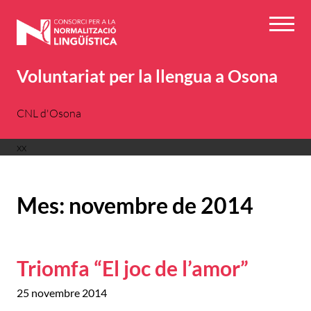
Vés
al
Menú
contingut
Voluntariat per la llengua a Osona
CNL d'Osona
xx
Mes:
novembre de 2014
Triomfa “El joc de l’amor”
25 novembre 2014