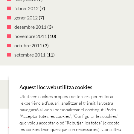
febrer 2012
(7)
gener 2012
(7)
desembre 2011
(3)
novembre 2011
(10)
octubre 2011
(3)
setembre 2011
(11)
Aquest lloc web utilitza cookies
Utilitzem cookies pròpies i de tercers per millorar
l'experiència d'usuari, analitzar el trànsit, la vostra
navegació al web i personalitzar el contingut. Podeu
“Acceptar totes les cookies”, “Configurar les cookies”
AVANTATGES AMB EL CARNET
CONTACTE
ENTITATS
que voleu acceptar o bé “Rebutjar-les totes” (excepte
COL·LABORADORES
ESTABLIMENTS COL·LABORADORS
T’HI
les cookies tècniques que són necessàries). Consulteu