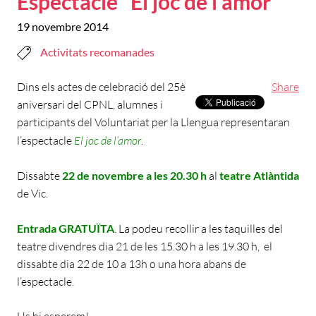
Espectacle “El joc de l’amor”
19 novembre 2014
Activitats recomanades
Dins els actes de celebració del 25è
Share
aniversari del CPNL, alumnes i
participants del Voluntariat per la Llengua representaran
l’espectacle
El joc de l’amor
.
Dissabte
22 de novembre a les 20.30 h
al
teatre Atlàntida
de Vic.
Entrada GRATUÏTA
. La podeu recollir a les taquilles del
teatre divendres dia 21 de les 15.30 h a les 19.30 h, el
dissabte dia 22 de 10 a 13h o una hora abans de
l’espectacle.