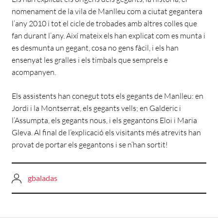
nomenament de la vila de Manlleu com a ciutat gegantera
l’any 2010 i tot el cicle de trobades amb altres colles que
fan durant l’any. Així mateix els han explicat com es munta i
es desmunta un gegant, cosa no gens fàcil, i els han
ensenyat les gralles i els timbals que semprels e
acompanyen.
Els assistents han conegut tots els gegants de Manlleu: en
Jordi i la Montserrat, els gegants vells; en Galderic i
l’Assumpta, els gegants nous, i els gegantons Eloi i Maria
Gleva. Al final de l’explicació els visitants més atrevits han
provat de portar els gegantons i se n’han sortit!
gbaladas