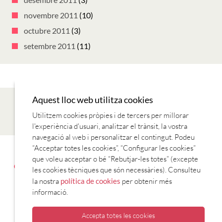
novembre 2011
(10)
octubre 2011
(3)
setembre 2011
(11)
Aquest lloc web utilitza cookies
Utilitzem cookies pròpies i de tercers per millorar
l'experiència d'usuari, analitzar el trànsit, la vostra
navegació al web i personalitzar el contingut. Podeu
“Acceptar totes les cookies”, “Configurar les cookies”
AVANTATGES AMB EL CARNET
CONTACTE
ENTITATS
que voleu acceptar o bé “Rebutjar-les totes” (excepte
COL·LABORADORES
ESTABLIMENTS COL·LABORADORS
T’HI
les cookies tècniques que són necessàries). Consulteu
VOLS APUNTAR?
la nostra
política de cookies
per obtenir més
informació.
Accepta totes les cookies