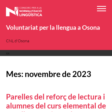
Vés
al
Menú
contingut
Voluntariat per la llengua a Osona
CNL d'Osona
xx
Mes:
novembre de 2023
Parelles del reforç de lectura i
alumnes del curs elemental de