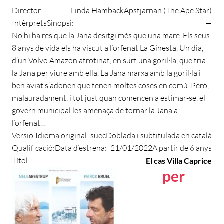
Director:
Linda Hambäck
Apstjärnan (The Ape Star)
Intèrprets
Sinopsi:
—
No hi ha res que la Jana desitgi més que una mare. Els seus
8 anys de vida els ha viscut a l’orfenat La Ginesta. Un dia,
d’un Volvo Amazon atrotinat, en surt una goril·la, que tria
la Jana per viure amb ella. La Jana marxa amb la goril·la i
ben aviat s’adonen que tenen moltes coses en comú. Però,
malauradament, i tot just quan comencen a estimar-se, el
govern municipal les amenaça de tornar la Jana a
l’orfenat…
Versió:
Idioma original:
suec
Doblada i subtitulada en català
Qualificació:
Data d’estrena:
21/01/2022
A partir de 6 anys
Títol:
El cas Villa Caprice
per