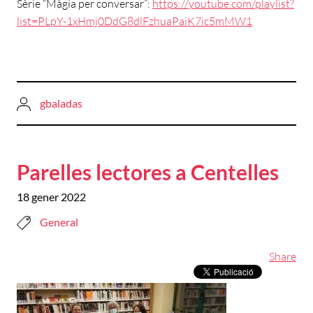
Sèrie “Màgia per conversar”:
https://youtube.com/playlist?
list=PLpY-1xHmj0DdG8dlFzhuaPaiK7ic5mMW1
gbaladas
Parelles lectores a Centelles
18 gener 2022
General
Share