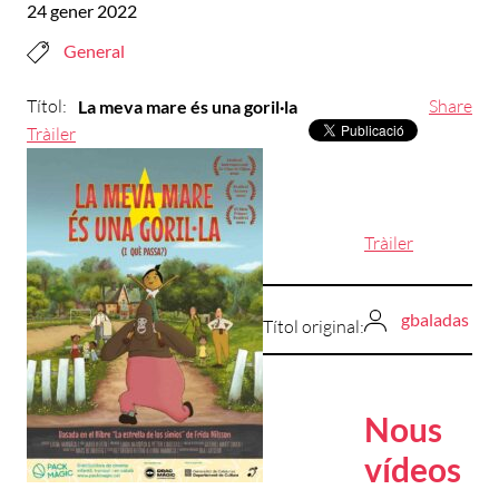
24 gener 2022
General
Títol:
Share
La meva mare és una goril·la
Tràiler
Tràiler
gbaladas
Títol original:
Nous
vídeos