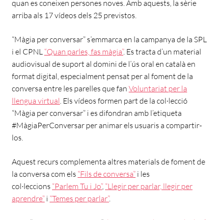
quan es coneixen persones noves. Amb aquests, la sèrie
arriba als 17 vídeos dels 25 previstos.
“Màgia per conversar” s’emmarca en la campanya de la SPL
i el CPNL
“Quan parles, fas màgia”
. Es tracta d’un material
audiovisual de suport al domini de l’ús oral en català en
format digital, especialment pensat per al foment de la
conversa entre les parelles que fan
Voluntariat per la
llengua virtual
. Els vídeos formen part de la col·lecció
“Màgia per conversar” i es difondran amb l’etiqueta
#MàgiaPerConversar per animar els usuaris a compartir-
los.
Aquest recurs complementa altres materials de foment de
la conversa com els
“Fils de conversa”
i les
col·leccions
“Parlem Tu i Jo”
,
“Llegir per parlar, llegir per
aprendre”
i
“Temes per parlar”
.