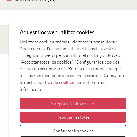
Aquest lloc web utilitza cookies
Utilitzem cookies pròpies i de tercers per millorar
l'experiència d'usuari, analitzar el trànsit, la vostra
navegació al web i personalitzar el contingut. Podeu
“Acceptar totes les cookies”, “Configurar les cookies”
AVANTATGES AMB EL CARNET
CONTACTE
ENTITATS
que voleu acceptar o bé “Rebutjar-les totes” (excepte
COL·LABORADORES
ESTABLIMENTS COL·LABORADORS
T’HI
les cookies tècniques que són necessàries). Consulteu
VOLS APUNTAR?
la nostra
política de cookies
per obtenir més
informació.
Accepta totes les cookies
Rebutjar-les totes
CONSORCI PER A LA NORMALITZACIÓ
Configurar les cookies
LINGÜÍSTICA