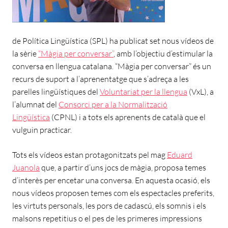
de Política Lingüística (SPL) ha publicat set nous vídeos de
la sèrie
“Màgia per conversar”
, amb l’objectiu d’estimular la
conversa en llengua catalana. “Màgia per conversar” és un
recurs de suport a l’aprenentatge que s’adreça a les
parelles lingüístiques del
Voluntariat per la llengua
(VxL), a
l’alumnat del
Consorci per a la Normalització
Lingüística
(CPNL) i a tots els aprenents de català que el
vulguin practicar.
Tots els vídeos estan protagonitzats pel mag
Eduard
Juanola
que, a partir d’uns jocs de màgia, proposa temes
d’interès per encetar una conversa. En aquesta ocasió, els
nous vídeos proposen temes com els espectacles preferits,
les virtuts personals, les pors de cadascú, els somnis i els
malsons repetitius o el pes de les primeres impressions