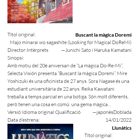
Títol original:
Buscant la màgica Doremi
Majo minarai wo sagashite (Looking for Magical DoReMi)
Director:
Intèrprets
—
Junichi Sato i Haruka Kamatani
Sinopsi:
Amb motiu del 20è aniversari de “La màgica Do-Re-Mi”,
Selecta Visión presenta “Buscant la màgica Doremi”. Mire
Yoshizuki és una oficinista de 27 anys. Sora Nagase és una
estudiant universitària de 22 anys. Reika Kawatani
treballa a temps parcial en una botiga. Són molt diferents,
però tenen una cosa en comú: una gema màgica…
Versió:
Idioma original:
Qualificació
—
japonès
Doblada
Data d’estrena:
14/01/2022
Llunàtics
Títol original: