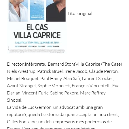
Títol original:
Director:
Intèrprets:
Bernard Stora
Villa Caprice (The Case)
Niels Arestrup, Patrick Bruel, Irène Jacob, Claude Perron,
Michel Bouquet, Paul Hamy, Alaa Safi, Laurent Stocker,
Avant Strangel, Sophie Verbeeck, François Vincentelli, Eva
Darlan, Vincent Furic, Sabine Pakora, Marc Raffray
Sinopsi:
La vida de Luc Germon, un advocat amb una gran
reputació, queda trastornada quan accepta un nou client,
Gilles Fontaine, un dels empresaris més poderosos de
França. L’acusen de comprar una propietat en