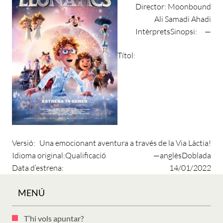
Director:
Moonbound
Ali Samadi Ahadi
Intèrprets
Sinopsi:
—
Títol:
Versió:
Una emocionant aventura a través de la Via Làctia!
Idioma original:
Qualificació
—
anglès
Doblada
Data d’estrena:
14/01/2022
MENÚ
T’hi vols apuntar?