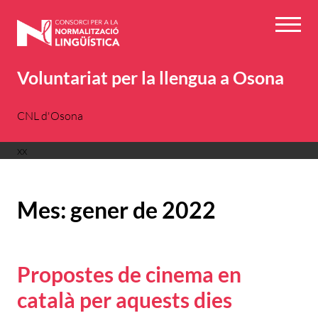
Vés
al
Menú
contingut
Voluntariat per la llengua a Osona
CNL d'Osona
xx
Mes:
gener de 2022
Propostes de cinema en
català per aquests dies