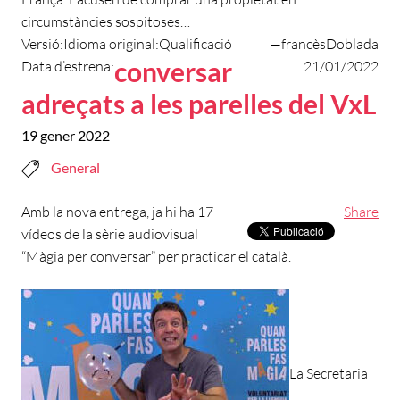
circumstàncies sospitoses…
Versió:
Idioma original:
Qualificació
—
francès
Doblada
conversar
Data d’estrena:
21/01/2022
adreçats a les parelles del VxL
19 gener 2022
General
Amb la nova entrega, ja hi ha 17
Share
vídeos de la sèrie audiovisual
“Màgia per conversar” per practicar el català.
La Secretaria