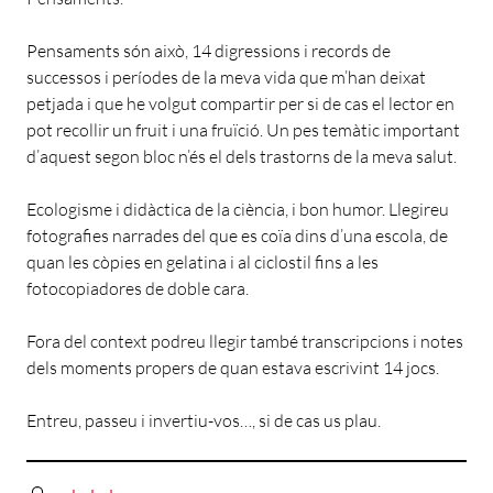
Pensaments són això, 14 digressions i records de
successos i períodes de la meva vida que m’han deixat
petjada i que he volgut compartir per si de cas el lector en
pot recollir un fruit i una fruïció. Un pes temàtic important
d’aquest segon bloc n’és el dels trastorns de la meva salut.
Ecologisme i didàctica de la ciència, i bon humor. Llegireu
fotografies narrades del que es coïa dins d’una escola, de
quan les còpies en gelatina i al ciclostil fins a les
fotocopiadores de doble cara.
Fora del context podreu llegir també transcripcions i notes
dels moments propers de quan estava escrivint 14 jocs.
Entreu, passeu i invertiu-vos…, si de cas us plau.