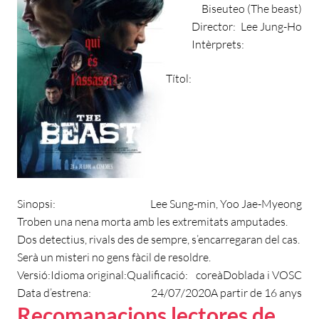
Biseuteo (The beast)
Director:
Lee Jung-Ho
Intèrprets:
Títol:
Sinopsi:
Lee Sung-min, Yoo Jae-Myeong
Troben una nena morta amb les extremitats amputades.
Dos detectius, rivals des de sempre, s’encarregaran del cas.
Serà un misteri no gens fàcil de resoldre.
Versió:
Idioma original:
Qualificació:
coreà
Doblada i VOSC
Data d’estrena:
24/07/2020
A partir de 16 anys
Recomanacions lectores de