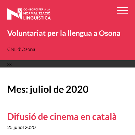
Vés
al
Menú
contingut
Voluntariat per la llengua a Osona
CNL d'Osona
xx
Mes:
juliol de 2020
Difusió de cinema en català
25 juliol 2020