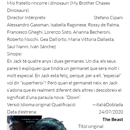
Mio fratello rincorre i dinosauri (My Brother Chases
Dinosaurs)
Director:
Intèrprets:
Stefano Cipani
Alessandro Gassman, Isabella Ragonese, Rossy de Palma,
Francesco Gheghi, Lorenzo Sisto, Arianna Becheroni,
Roberto Nocchi, Gea Dall’orto, Maria Vittoria Dallasta,
Saul Nanni, Iván Sánchez
Sinopsi:
En Jack té quatre anys i dues germanes. Un dia, els seus
pares li expliquen que tindrà un germanet que serà molt i
molt especial. En Jack està feliç, perquè, per a ell, “especial”
vol dir “superheroi”! Però quan el germanet neix, en Jack
s’adona que és realment diferent dels altres i descobreix el
significat d’una paraula nova: “Down”.
Versió:
Idioma original:
Qualificació
—
italià
Doblada
Data d’estrena:
24/07/2020
The Beast
Títol original: