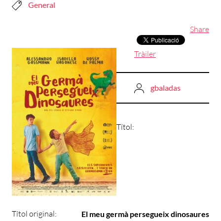
General
Share
Tràiler
gbaladas
Títol:
Títol original:
El meu germà persegueix dinosaures