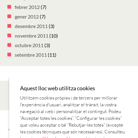
febrer 2012
(7)
gener 2012
(7)
desembre 2011
(3)
novembre 2011
(10)
octubre 2011
(3)
setembre 2011
(11)
Aquest lloc web utilitza cookies
Utilitzem cookies pròpies i de tercers per millorar
l'experiència d'usuari, analitzar el trànsit, la vostra
navegació al web i personalitzar el contingut. Podeu
“Acceptar totes les cookies”, “Configurar les cookies”
AVANTATGES AMB EL CARNET
CONTACTE
ENTITATS
que voleu acceptar o bé “Rebutjar-les totes” (excepte
COL·LABORADORES
ESTABLIMENTS COL·LABORADORS
T’HI
les cookies tècniques que són necessàries). Consulteu
VOLS APUNTAR?