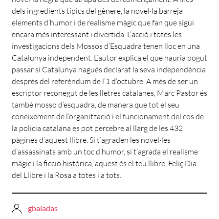
dels ingredients típics del gènere, la novel·la barreja
elements d’humor i de realisme màgic que fan que sigui
encara més interessant i divertida. L’acció i totes les
investigacions dels Mossos d’Esquadra tenen lloc en una
Catalunya independent. L’autor explica el que hauria pogut
passar si Catalunya hagués declarat la seva independència
després del referèndum de l’1 d’octubre. A més de ser un
escriptor reconegut de les lletres catalanes, Marc Pastor és
també mosso d’esquadra, de manera que tot el seu
coneixement de l’organització i el funcionament del cos de
la policia catalana es pot percebre al llarg de les 432
pàgines d’aquest llibre. Si t’agraden les novel·les
d’assassinats amb un toc d’humor, si t’agrada el realisme
màgic i la ficció històrica, aquest és el teu llibre. Feliç Dia
del Llibre i la Rosa a totes i a tots.
gbaladas