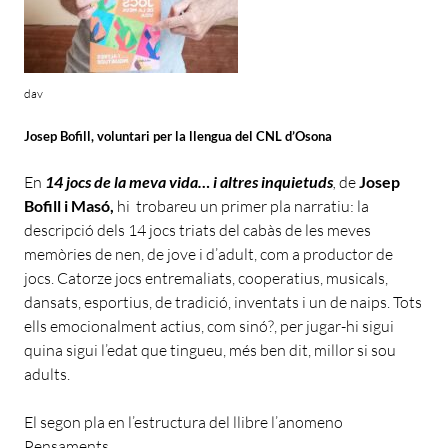
dav
Josep Bofill, voluntari per la llengua del CNL d’Osona
En
14 jocs de la meva vida… i altres inquietuds
,
de
Josep
Bofill i Masó,
hi trobareu un primer pla narratiu: la
descripció dels 14 jocs triats del cabàs de les meves
memòries de nen, de jove i d’adult, com a productor de
jocs. Catorze jocs entremaliats, cooperatius, musicals,
dansats, esportius, de tradició, inventats i un de naips. Tots
ells emocionalment actius, com sinó?, per jugar-hi sigui
quina sigui l’edat que tingueu, més ben dit, millor si sou
adults.
El segon pla en l’estructura del llibre l’anomeno
Pensaments.