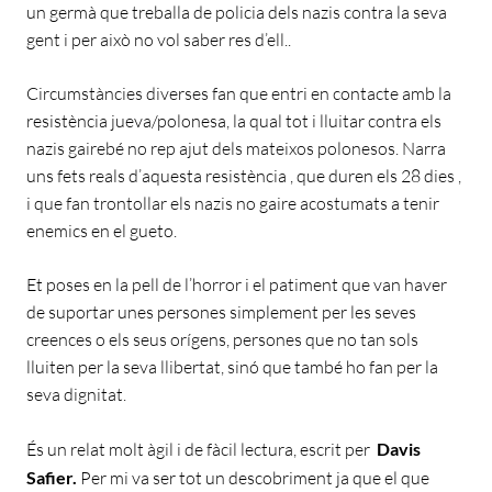
un germà que treballa de policia dels nazis contra la seva
gent i per això no vol saber res d’ell..
Circumstàncies diverses fan que entri en contacte amb la
resistència jueva/polonesa, la qual tot i lluitar contra els
nazis gairebé no rep ajut dels mateixos polonesos. Narra
uns fets reals d’aquesta resistència , que duren els 28 dies ,
i que fan trontollar els nazis no gaire acostumats a tenir
enemics en el gueto.
Et poses en la pell de l’horror i el patiment que van haver
de suportar unes persones simplement per les seves
creences o els seus orígens, persones que no tan sols
lluiten per la seva llibertat, sinó que també ho fan per la
seva dignitat.
És un relat molt àgil i de fàcil lectura, escrit per
Davis
Safier.
Per mi va ser tot un descobriment ja que el que