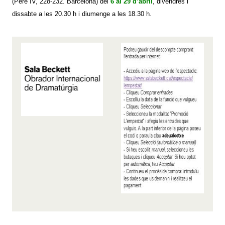
(
Pere IV, 228-232.
Barcelona) del
6 al 29 d’abril
, divendres i
dissabte a les 20.30 h i diumenge a les 18.30 h.