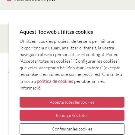
Aquest lloc web utilitza cookies
Utilitzem cookies pròpies i de tercers per millorar
l'experiència d'usuari, analitzar el trànsit, la vostra
navegació al web i personalitzar el contingut. Podeu
“Acceptar totes les cookies”, “Configurar les cookies”
AVANTATGES AMB EL CARNET
CONTACTE
ENTITATS
que voleu acceptar o bé “Rebutjar-les totes” (excepte
COL·LABORADORES
ESTABLIMENTS COL·LABORADORS
T’HI
les cookies tècniques que són necessàries). Consulteu
VOLS APUNTAR?
la nostra
política de cookies
per obtenir més
informació.
Accepta totes les cookies
Rebutjar-les totes
CONSORCI PER A LA NORMALITZACIÓ
Configurar les cookies
LINGÜÍSTICA