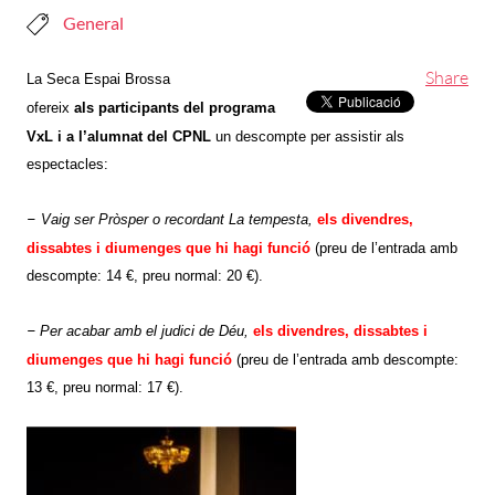
General
Share
La Seca Espai Brossa
ofereix
als
participants del programa
VxL i a l’alum­nat del CPNL
un
descompte
per assistir als
espectacles:
–
Vaig ser Pròsper o recordant La tempesta,
els divendres,
dissabtes i diu­menges que hi hagi funció
(preu de l’entrada amb
descompte: 14 €, preu normal: 20 €).
–
Per acabar amb el judici de Déu,
els divendres, dissabtes i
diumenges que hi hagi funció
(preu de l’entrada amb descompte:
13 €, preu normal: 17 €).