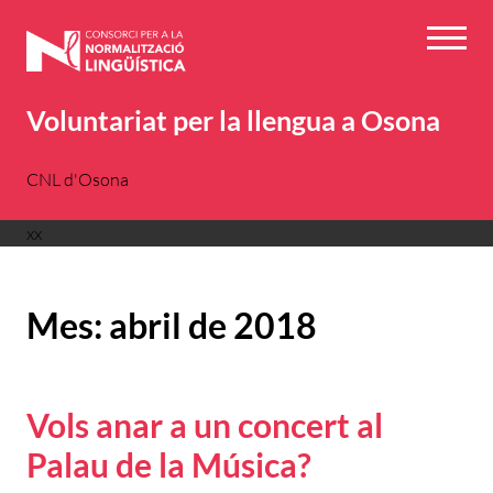
Vés
al
Menú
contingut
Voluntariat per la llengua a Osona
CNL d'Osona
xx
Mes:
abril de 2018
Vols anar a un concert al
Palau de la Música?