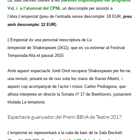
La Sala Beckett ofereix a les
parelles lingüístiques del programa
VxL i a l’alumnat del CPNL
un descompte per assistir a
l’obra
L’empestat
(preu de l’entrada sense descompte:
18 EUR
,
preu
amb descompte:
12 EUR
).
L’Empestat
és una personal reescriptura de
La
tempestat
de Shakespeare (1611), que es va estrenar al Festival
Temporada Alta el passat 2015.
Amb aquest espectacle Jordi Oriol recupera Shakespeare per fer-ne
una revisió, posant-se de nou sota les mans de Xavier Albertí, i
aquest cop acompanyat de l’actor i músic Carles Pedragosa, que
alhora interpreta en directe la Sonata nº 17 de Beethoven, justament
titulada
La tempesta
.
Espectacle guanyador del Premi BBVA de Teatre 2017.
L’empestat
es representarà a la sala de baix de la Sala Beckett