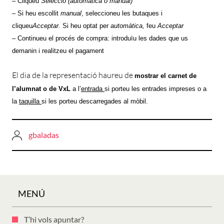
– Cliqueu
Selecció (automàtica o manual)
–
Si heu escollit
manual
, seleccioneu les butaques i
cliqueu
Acceptar.
Si heu optat per
automàtica,
feu
Acceptar
– Continueu el procés de compra: introduïu les dades que us
demanin i realitzeu el pagament
El dia de la representació haureu de
mostrar el carnet de
l’alumnat o de VxL
a l’
entrada
si porteu les entrades impreses o a
la
taquilla
si les porteu descarregades al mòbil.
gbaladas
MENÚ
T’hi vols apuntar?