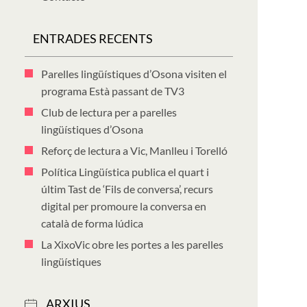
ENTRADES RECENTS
Parelles lingüístiques d’Osona visiten el
programa Està passant de TV3
Club de lectura per a parelles
lingüístiques d’Osona
Reforç de lectura a Vic, Manlleu i Torelló
Política Lingüística publica el quart i
últim Tast de ‘Fils de conversa’, recurs
digital per promoure la conversa en
català de forma lúdica
La XixoVic obre les portes a les parelles
lingüístiques
ARXIUS