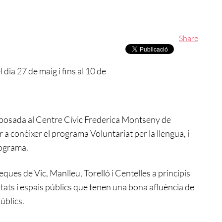
Share
 dia 27 de maig i fins al 10 de
exposada al Centre Cívic Frederica Montseny de
 a conèixer el programa Voluntariat per la llengua, i
rograma.
eques de Vic, Manlleu, Torelló i Centelles a principis
itats i espais públics que tenen una bona afluència de
úblics.