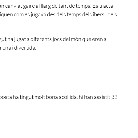
canviat gaire al llarg de tant de temps. Es tracta
iquen com es jugava des dels temps dels ibers i dels
gut ha jugat a diferents jocs del món que eren a
mena i divertida.
osta ha tingut molt bona acollida, hi han assistit 32