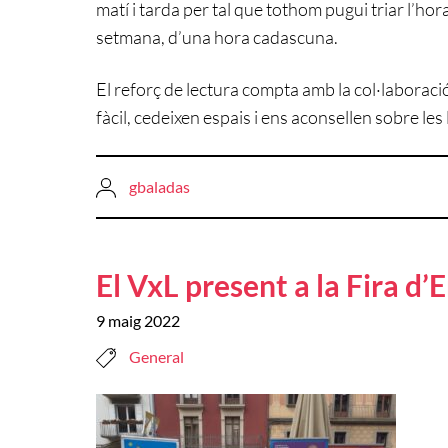
matí i tarda per tal que tothom pugui triar l’ho
setmana, d’una hora cadascuna.
El reforç de lectura compta amb la col·laboració 
fàcil, cedeixen espais i ens aconsellen sobre les 
gbaladas
El VxL present a la Fira d’E
9 maig 2022
General