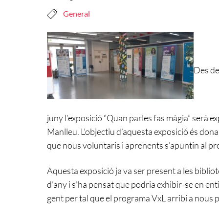
General
Des del
juny l’exposició “Quan parles fas màgia” serà 
Manlleu. L’objectiu d’aquesta exposició és donar
que nous voluntaris i aprenents s’apuntin al p
Aquesta exposició ja va ser present a les bibliot
d’any i s’ha pensat que podria exhibir-se en ent
gent per tal que el programa VxL arribi a nous p