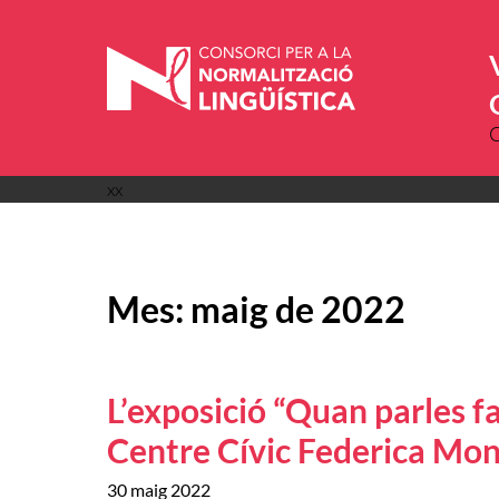
Vés
al
contingut
xx
Mes:
maig de 2022
L’exposició “Quan parles fa
Centre Cívic Federica Mo
30 maig 2022