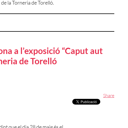
 de la Torneria de Torelló.
ona a l’exposició “Caput aut
neria de Torelló
Share
int que el dia 28 de maig és el