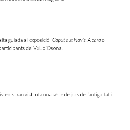
sita guiada a l’exposició
“Caput aut Navis. A cara o
 participants del VxL d’Osona.
istents han vist tota una sèrie de jocs de l’antiguitat i