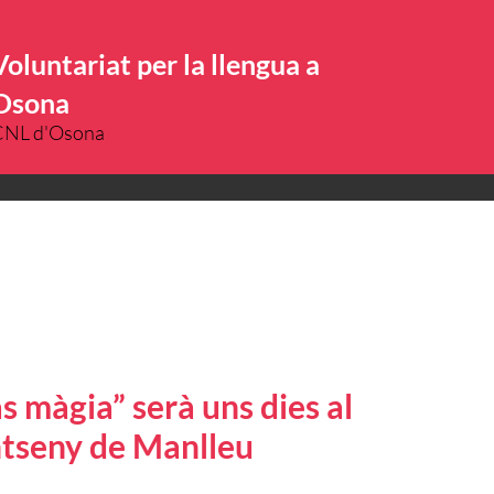
Voluntariat per la llengua a
Osona
CNL d'Osona
s màgia” serà uns dies al
ntseny de Manlleu