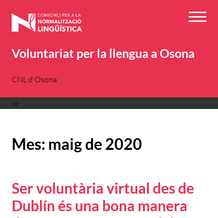
Vés
al
Menú
contingut
Voluntariat per la llengua a Osona
CNL d'Osona
xx
Mes:
maig de 2020
Ser voluntària virtual des de
Dublín és una bona manera