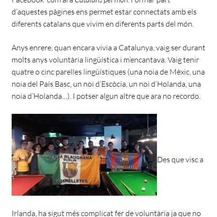
d’aquestes pàgines ens permet estar connectats amb els
diferents catalans que vivim en diferents parts del món.
Anys enrere, quan encara vivia a Catalunya, vaig ser durant
molts anys voluntària lingüística i m’encantava. Vaig tenir
quatre o cinc parelles lingüístiques (una noia de Mèxic, una
noia del País Basc, un noi d’Escòcia, un noi d’Holanda, una
noia d’Holanda…). I potser algun altre que ara no recordo.
Des que visc a
Irlanda, ha sigut més complicat fer de voluntària ja que no