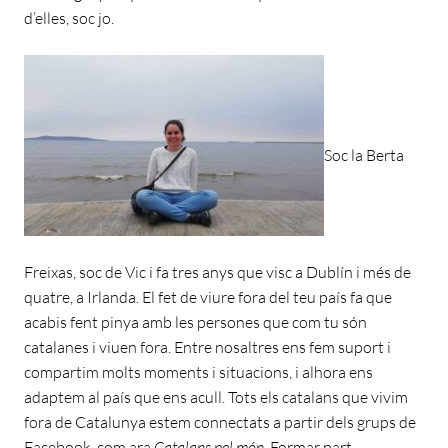
d’elles, soc jo.
Soc la Berta
Freixas, soc de Vic i fa tres anys que visc a Dublín i més de
quatre, a Irlanda. El fet de viure fora del teu país fa que
acabis fent pinya amb les persones que com tu són
catalanes i viuen fora. Entre nosaltres ens fem suport i
compartim molts moments i situacions, i alhora ens
adaptem al país que ens acull. Tots els catalans que vivim
fora de Catalunya estem connectats a partir dels grups de
Facebook com ara
Catalans pel món
. Formar part