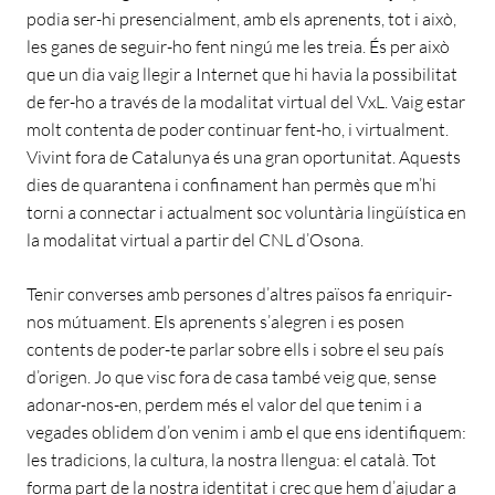
podia ser-hi presencialment, amb els aprenents, tot i això,
les ganes de seguir-ho fent ningú me les treia. És per això
que un dia vaig llegir a Internet que hi havia la possibilitat
de fer-ho a través de la modalitat virtual del VxL. Vaig estar
molt contenta de poder continuar fent-ho, i virtualment.
Vivint fora de Catalunya és una gran oportunitat. Aquests
dies de quarantena i confinament han permès que m’hi
torni a connectar i actualment soc voluntària lingüística en
la modalitat virtual a partir del CNL d’Osona.
Tenir converses amb persones d’altres països fa enriquir-
nos mútuament. Els aprenents s’alegren i es posen
contents de poder-te parlar sobre ells i sobre el seu país
d’origen. Jo que visc fora de casa també veig que, sense
adonar-nos-en, perdem més el valor del que tenim i a
vegades oblidem d’on venim i amb el que ens identifiquem:
les tradicions, la cultura, la nostra llengua: el català. Tot
forma part de la nostra identitat i crec que hem d’ajudar a