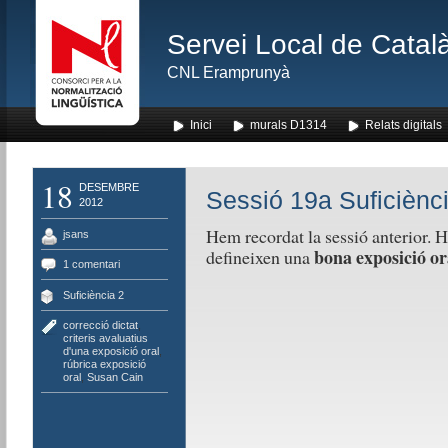
Servei Local de Català
CNL Eramprunyà
Inici
murals D1314
Relats digitals
18
DESEMBRE
Sessió 19a Suficiènc
2012
Hem recordat la sessió anterior. H
jsans
bona exposició or
defineixen una
1 comentari
Suficiència 2
correcció dictat
,
criteris avaluatius
d'una exposició oral
,
rúbrica exposició
oral
,
Susan Cain