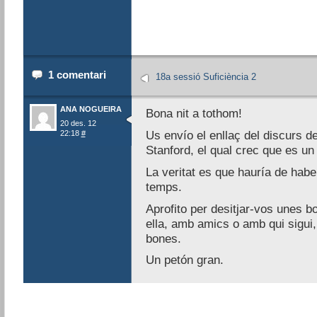
1 comentari
18a sessió Suficiència 2
ANA NOGUEIRA
Bona nit a tothom!
20 des. 12
22:18
#
Us envío el enllaç del discurs d
Stanford, el qual crec que es un
La veritat es que hauría de habe
temps.
Aprofito per desitjar-vos unes b
ella, amb amics o amb qui sigui,
bones.
Un petón gran.