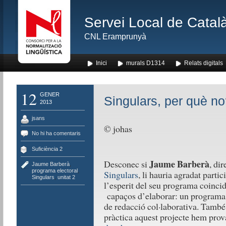
Servei Local de Català
CNL Eramprunyà
Inici
murals D1314
Relats digitals
12
GENER
Singulars, per què no
2013
jsans
© johas
No hi ha comentaris
Suficiència 2
Jaume Barberà
Desconec si
, di
Jaume Barberà
,
programa electoral
,
Singulars
, li hauria agradat parti
Singulars
,
unitat 2
l’esperit del seu programa coinci
capaços d’elaborar: un programa 
de redacció col·laborativa. També
pràctica aquest projecte hem pro