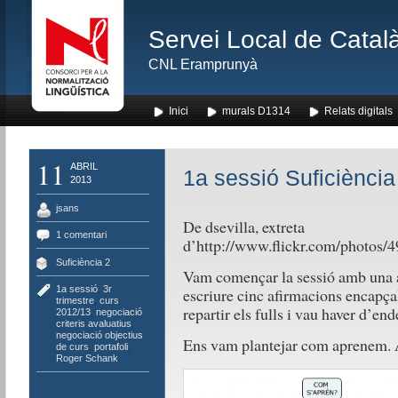
Servei Local de Català
CNL Eramprunyà
Inici
murals D1314
Relats digitals
11
ABRIL
1a sessió Suficiència
2013
jsans
De dsevilla, extreta
1 comentari
d’http://www.flickr.com/photo
Suficiència 2
Vam començar la sessió amb una a
1a sessió
,
3r
escriure cinc afirmacions encapç
trimestre
,
curs
repartir els fulls i vau haver d’en
2012/13
,
negociació
criteris avaluatius
,
negociació objectius
Ens vam plantejar com aprenem. Aq
de curs
,
portafoli
,
Roger Schank