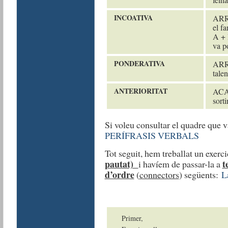
INCOATIVA
ARRE
el f
A + I
va po
PONDERATIVA
ARRI
talen
ANTERIORITAT
ACAB
sortir
Si voleu consultar el quadre que v
PERÍFRASIS VERBALS
Tot seguit, hem treballat un exerc
pautat)
t
i havíem de passar-la a
d’ordre
(
connectors
) següents:
L
Primer,