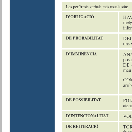
Les perífrasis verbals més usuals són:
D
’
OBLIGACIÓ
HAVE
metg
info
DE PROBABILITAT
DEUR
uns 
D
’
IMMINÈNCIA
ANAR
posa
DE +
meu 
COME
arri
DE POSSIBILITAT
PODE
aten
D
’
INTENCIONALITAT
VOLE
DE REITERACIÓ
TORN
feina