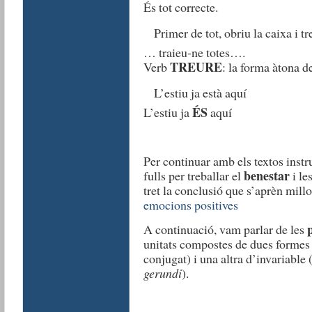
És tot correcte.
Primer de tot, obriu la caixa i t
… traieu-ne totes….
TREURE
Verb
: la forma àtona d
L’estiu ja està aquí
ÉS
L’estiu ja
aquí
Per continuar amb els textos instr
benestar
fulls per treballar el
i le
tret la conclusió que s’aprèn mill
emocions positives
p
A continuació, vam parlar de les
unitats compostes de dues formes 
conjugat) i una altra d’invariabl
gerundi
).