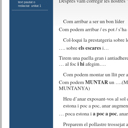
Després vam corregir les nostres “
text pautat o
redactat
,
unitat 1
Com arribar a ser un bon líder
Com podem arribar / es pot / s’ha 
Col·loqui la prestatgeria sobre l
els escares
…. sobre
i…
Tirem una paella gran i antiadher
i hi
… al foc
afegim….
Com podem montar un llit per 
MUNTAR
Com podem
un ….(MU
MUNTANYA)
Heu d’anar exposant-vos al sol 
estona i poc a poc, anar augmen
a poc a poc
… poca estona i
, an
Preparem el pollastre trossejat