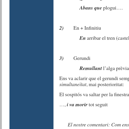
Abans
que
plogui….
2)
En + Infinitiu
En
arribar el tren (caste
3)
Gerundi
Remullant
l’alga prèvia
Ens va aclarir que el gerundi sem
simultaneïtat
, mai posterioritat:
El sospitós va saltar per la finestr
…,
i va morir
tot seguit
El nostre comentari: Com ens