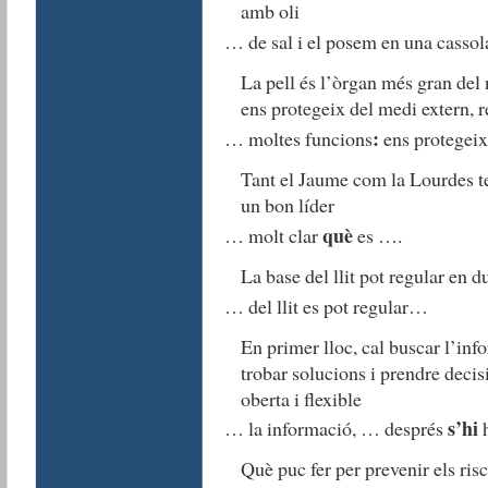
amb oli
… de sal i el posem en una casso
La pell és l’òrgan més gran del
ens protegeix del medi extern, 
:
… moltes funcions
ens protegei
Tant el Jaume com la Lourdes te
un bon líder
què
… molt clar
es ….
La base del llit pot regular en d
… del llit es pot regular…
En primer lloc, cal buscar l’inf
trobar solucions i prendre decis
oberta i flexible
s’hi
… la informació, … després
h
Què puc fer per prevenir els risc