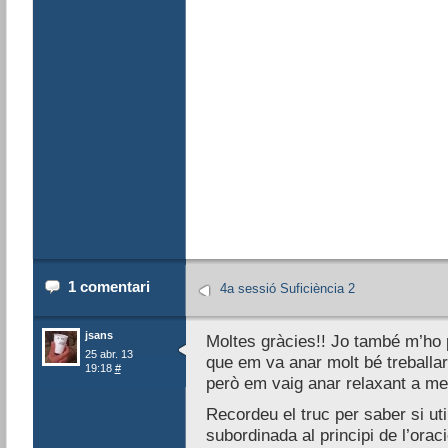
1 comentari
4a sessió Suficiència 2
jsans
Moltes gràcies!! Jo també m’ho 
25 abr. 13
que em va anar molt bé treballar
19:18
#
però em vaig anar relaxant a m
Recordeu el truc per saber si uti
subordinada al principi de l’oraci