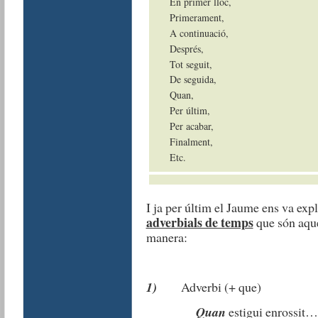
En primer lloc,
Primerament,
A continuació,
Després,
Tot seguit,
De seguida,
Quan,
Per últim,
Per acabar,
Finalment,
Etc.
I ja per últim el Jaume ens va expl
adverbials de temps
que són aque
manera:
1)
Adverbi (+ que)
Quan
estigui enrossit…