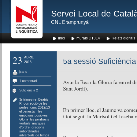
Servei Local de Català
CNL Eramprunyà
Inici
murals D1314
Relats digitals
23
ABRIL
5a sessió Suficiència
2013
jsans
Avui la Bea i la Gloria farem el di
1 comentari
Sant Jordi).
Suficiència 2
3r trimestre
,
Beatriz
R
,
correcció de les
perles
,
curs 2012/13
,
En primer lloc, el Jaume va començ
el benestar i les
i tot seguit la Marisol i el Joseba v
emocions positives
,
Gloria
,
les perífrasis
verbals
,
marques
d'ordre
,
oracions
subordinades
adverbials de temps
,