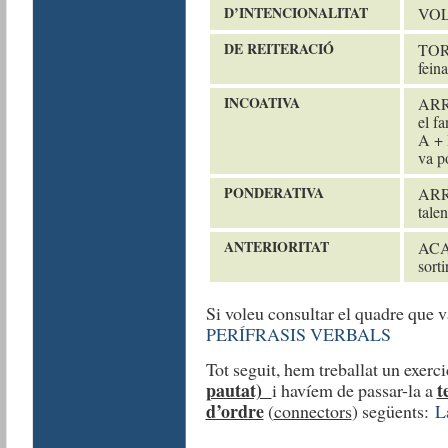
D
’
INTENCIONALITAT
VOLE
DE REITERACIÓ
TORN
feina
INCOATIVA
ARRE
el f
A + I
va po
PONDERATIVA
ARRI
talen
ANTERIORITAT
ACAB
sortir
Si voleu consultar el quadre que v
PERÍFRASIS VERBALS
Tot seguit, hem treballat un exerc
pautat)
t
i havíem de passar-la a
d’ordre
(
connectors
) següents:
L