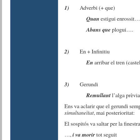
1)
Adverbi (+ que)
Quan
estigui enrossit…
Abans
que
plogui….
2)
En + Infinitiu
En
arribar el tren (caste
3)
Gerundi
Remullant
l’alga prèvia
Ens va aclarir que el gerundi sem
simultaneïtat
, mai posterioritat:
El sospitós va saltar per la finestr
…,
i va morir
tot seguit