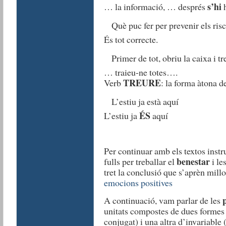
s’hi
… la informació, … després
h
Què puc fer per prevenir els risc
És tot correcte.
Primer de tot, obriu la caixa i t
… traieu-ne totes….
TREURE
Verb
: la forma àtona d
L’estiu ja està aquí
ÉS
L’estiu ja
aquí
Per continuar amb els textos instr
benestar
fulls per treballar el
i le
tret la conclusió que s’aprèn mill
emocions positives
p
A continuació, vam parlar de les
unitats compostes de dues formes 
conjugat) i una altra d’invariabl