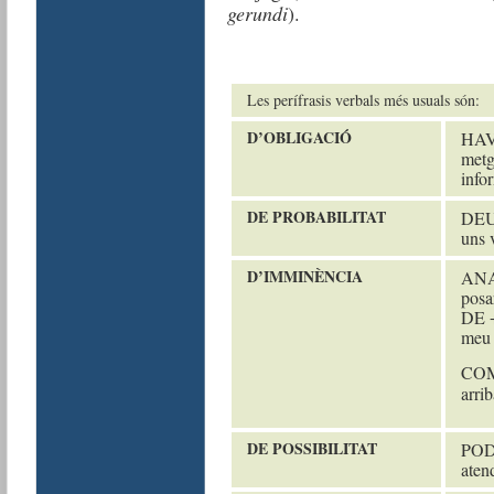
gerundi
).
Les perífrasis verbals més usuals són:
D
’
OBLIGACIÓ
HAVE
metg
info
DE PROBABILITAT
DEUR
uns 
D
’
IMMINÈNCIA
ANAR
posa
DE +
meu 
COME
arri
DE POSSIBILITAT
PODE
aten