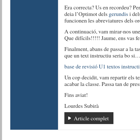
Era correcta? Us en recordeu? Per
deia l’Optimot dels
gerundis
i de
funcionen les abreviatures dels or
A continuació, vam mirar-nos unes
Que difícils!!!!! Jaume, ens vas f
Finalment, abans de passar a la tas
que un text instructiu seria bo si
base de revisió U1 textos instruct
Un cop decidit, vam repartir els tex
acabar la classe. Passa tan de pr
Fins aviat!
Lourdes Subirà
Article complet