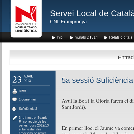
Servei Local de Català
CNL Eramprunyà
Inici
murals D1314
Relats digitals
Entrad
23
ABRIL
5a sessió Suficiència
2013
jsans
Avui la Bea i la Gloria farem el di
1 comentari
Sant Jordi).
Suficiència 2
3r trimestre
,
Beatriz
R
,
correcció de les
perles
,
curs 2012/13
,
En primer lloc, el Jaume va començ
el benestar i les
emocions positives
,