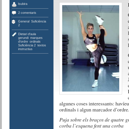
lsubira
2 comentaris
General
,
Suficiència
2
Dietari d'aula
,
gerundi
,
marques
d'ordre
,
ordinals
,
Suficiència 2
,
textos
instructius
algunes coses interessants: havíeu 
ordinals i algun marcador d’ordre. 
Puja sobre els braços de quatre gr
corba l’esquena fent una corba