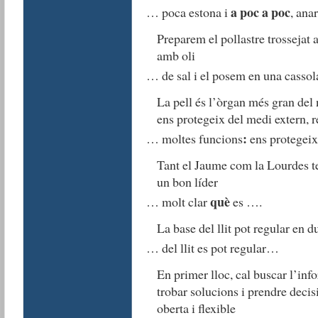
a poc a poc
… poca estona i
, an
Preparem el pollastre trossejat
amb oli
… de sal i el posem en una casso
La pell és l’òrgan més gran del
ens protegeix del medi extern, 
:
… moltes funcions
ens protegei
Tant el Jaume com la Lourdes te
un bon líder
què
… molt clar
es ….
La base del llit pot regular en d
… del llit es pot regular…
En primer lloc, cal buscar l’inf
trobar solucions i prendre decis
oberta i flexible