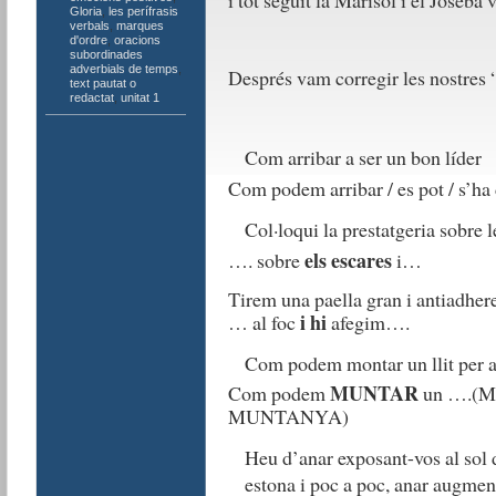
i tot seguit la Marisol i el Joseba v
Gloria
,
les perífrasis
verbals
,
marques
d'ordre
,
oracions
subordinades
adverbials de temps
,
Després vam corregir les nostres “
text pautat o
redactat
,
unitat 1
Com arribar a ser un bon líder
Com podem arribar / es pot / s’ha 
Col·loqui la prestatgeria sobre l
els escares
…. sobre
i…
Tirem una paella gran i antiadher
i hi
… al foc
afegim….
Com podem montar un llit per 
MUNTAR
Com podem
un ….(MU
MUNTANYA)
Heu d’anar exposant-vos al sol 
estona i poc a poc, anar augmen